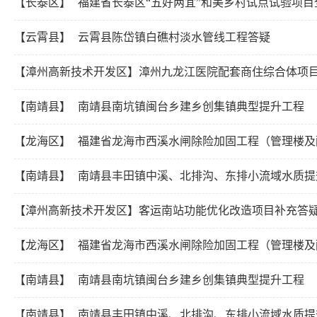
【长泰区】
福建省长泰区“五好两宜”和美乡村试点试验项
【云霄县】
云霄县陈岱镇白礁村淡水管线工程答疑
【漳州高新技术开发区】
漳州九龙江医院配套商住综合体项
【南靖县】
南靖县南坑镇闽台乡建乡创集镇典型提升工程
【龙海区】
福建省龙海市西溪水闸除险加固工程（管理楼及
【南靖县】
南靖县丰田镇中溪、北排沟、东排小流域水质提
【漳州高新技术开发区】
客运南站功能优化改造项目补充答
【龙海区】
福建省龙海市西溪水闸除险加固工程（管理楼及
【南靖县】
南靖县南坑镇闽台乡建乡创集镇典型提升工程
【南靖县】
南靖县丰田镇中溪、北排沟、东排小流域水质提