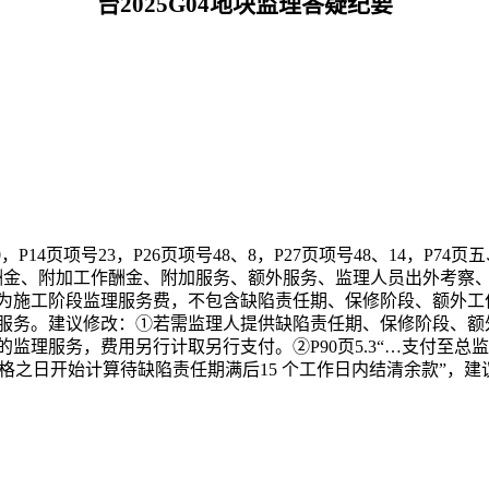
台
2025G04
地块监理
答疑纪要
号10，P14页项号23，P26页项号48、8，P27页项号48、14，P74页五、
酬金、附加工作酬金、附加服务、额外服务、监理人员出外考察、
为施工阶段监理服务费，不包含缺陷责任期、保修阶段、额外工
服务。建议修改：①若需监理人提供缺陷责任期、保修阶段、额
的监理服务，费用另行计取另行支付
。
②P90页5.3
“
…
支付至总监
格之日开始计算待缺陷责任期满后15 个工作日内结清余款”，建