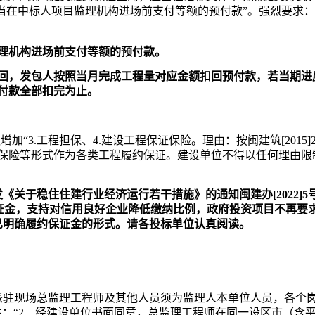
应当在中标人项目监理机构进场前支付等额的预付款”。强烈要求
理机构进场前支付等额的预付款。
回，发包人按照当月完成工程量对应金额扣回预付款，若当期进
付款全部扣完为止。
议增加
“3.工程担保、4.建设工程保证保险。
理由：
按闽建筑
[20
保险等形式作为各类工程履约保证。建设单位不得以任何理由限
《关于稳住住建行业经济运行若干措施》的通知闽建办[2022]5号
保证金，支持对信用良好企业降低缴纳比例，政府投资项目不再要
已明确履约保证金的形式。请各投标单位认真阅读。
位派驻现场总监理工程师及其他人员须为监理人本单位人员，各个岗
文件注：“2．经建设单位书面同意，总监理工程师在同一设区市（