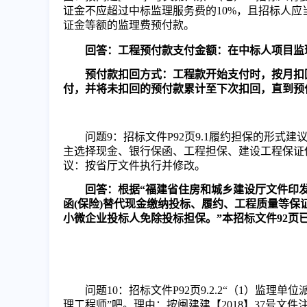
证金不应超过中标监理服务费的10%，且招标人
证金等额的监理费预付款。
回答：工程预付款支付金额：在中标人项目监
预付款扣回方式：工程款开始支付时，按月扣
付，并将未扣回的预付款累计至下次扣回，直到预
问题
9
：
招标文件
P
92页9.1
履约担保的形式建
主选择现金、银行保函、工程担保、建设工程保证
议：按省厅文件执行并修改。
回答：根据
“福建省住房和城乡建设厅文件印发
函(保险)替代现金缴纳投标、履约、工程质量等
小微企业投标人免除投标担保。”本招标文件92页
问题
10
：招标文件
P
92页9.2.2
“（1）监理单
理工程师”吧。理由：按闽建建【2018】37号