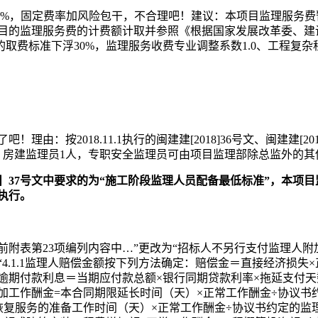
.81%，固定费率加风险包干，不合理吧！
建议：本项目监理服务费
目的监理服务费的计费额计取并参照《根据国家发展改革委、建
定的取费标准下浮30%，监理服务收费专业调整系数1.0、工程复杂程
吧！理由：按2018.11.1执行的闽建建[2018]36号文、闽建建[2
、房建监理员1人，
专职
安全监理员可由项目监理部除总监外的其
2018】37号文中要求的为“施工阶段监理人员配备最低标准”，
执行。
知前附表第23项编列内容中
…”更改为“招标人不另行支付监理人附
“
4.1.1监理人赔偿金额按下列方法确定：赔偿金＝直接经济损失
定：逾期付款利息＝当期应付款总额×银行同期贷款利率×拖延支付天
工作酬金=本合同期限延长时间（天）×正常工作酬金÷协议书约定
复服务的准备工作时间（天）×正常工作酬金÷协议书约定的监理与