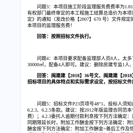
问题
3
：本项目施工阶段监理服务费费率为
1
有权部门最终审定的本工程施工结算总造价为本项
定》的通知（发改价格【2007】670 号）文件规
本项目的监理服务费！
回答：按照招标文件执行。
问题
4
：本项目要求配备监理部人员
8人，太多了
30000㎡，配备4人即可
。
建议：
删除房建专监
1人
回答：闽建建【
2018】36号文、闽建建【
招标项目的具体特点和实际需求设定，按招标文件
问题
5
：招标文件
P23页项号48“1、投标人须
6.2.3、6.2.5条款。
建议：按
2012年版监理合同范本
费）；4.2.3委托人逾期付款利息按下列方法确
同期限延长时，附加工作酬金按下列方法确定：附加
酬金按下列方法确定：附加工作酬金=善后工作及恢