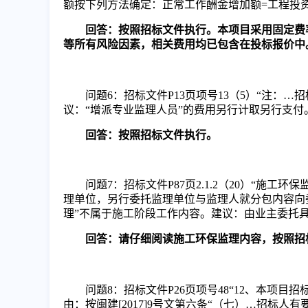
额按下列方法确定：正常工作酬金增加额=工程投
回答：按照招标文件执行。本项目采用固定费
等所有风险因素，相关费用均已包含在投标报价中
问题
6
：招标文件
P
13页项号13（5）“注：
…招
议：“增
派专业监理
人员
”的费用另行计取另行支付
回答：按照招标文件执行。
问题
7
：
招标文件
P
87页2.1.2（20）“施工环保
理单位，另行委托监理单位与监理人就分包内容向
理”不属于施工阶段工作内容。建议：由业主委托
回答：请仔细阅读施工环保监理内容，按照招
问题
8
：
招标文件
P26页项号48“12、本项目
由：
按闽建
[2017]9号文第六条“（七）…招