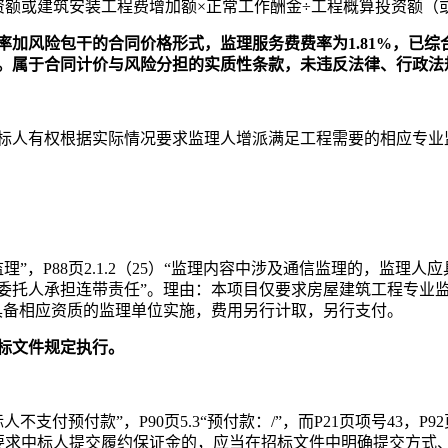
资额或建筑安装工程费增加额×正常工作酬金÷工程概算投资额（
率加风险包干的合同价格形式，监理服务费费率为
1.81%，
。属于合同计价与风险分担的实质性条款，未违反法律、行政法
标人有权根据实际情况要求监理人增派满足工程需要的相应专业
。
监理”，
P
88页2.1.2（25）“监理内容中涉及通信监理的，监
委托人承担连带责任”。
理由：
本项目仅要求
房屋建筑工程
专业
具备相应资质的监理单位实施，费用另行计取，另行支付。
标文件规定执行。
招标人不支付预付款”，P90页
5.3“预付款：/”，而P21页项号43，
P9
标人有要求中标人提交履约保证金的，应当在招标文件中明确提交方