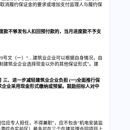
：取消履约保证金的要求或增加支付监理人与履约保
度款不够发包人扣回预付款的，当月进度款不予支
15]29号文（一）“…建筑业企业可以根据自身情况，自
制建筑业企业选择现金以外的其他保证形式”。建
 三、进一步减轻建筑业企业负担 (一)全面推行保
求企业采用现金形式缴纳或预留。鼓励招标人对中
位应专人担任，不得兼职”，应不包含“机电安装监
含平潭综合实验区）最多可在三个在建监理合同项目上