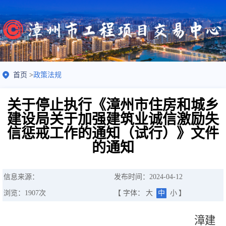
首页
>
政策法规
关于停止执行《漳州市住房和城乡
建设局关于加强建筑业诚信激励失
信惩戒工作的通知（试行）》文件
的通知
信息来源：
发布时间：2024-04-12
浏览：
1907
次
【 字体：
大
中
小
】
漳建