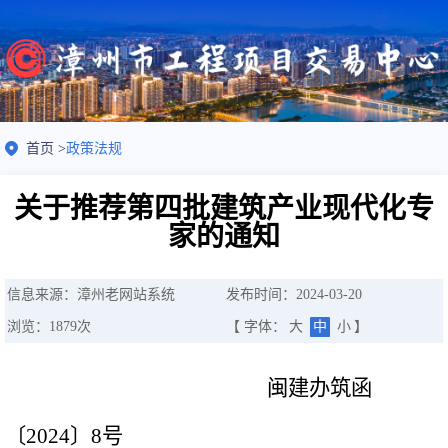
首页
>
政策法规
关于推荐第四批建筑产业现代化专
家的通知
信息来源：漳州老网站系统
发布时间：2024-03-20
浏览：
1879
次
【 字体：
大
中
小
】
闽建办筑函
〔2024〕8号