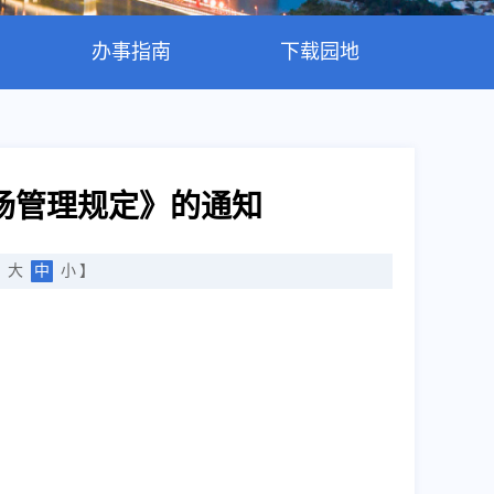
办事指南
下载园地
场管理规定》的通知
：
大
中
小
】