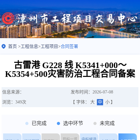
首页
>
工程信息
>
工程项目
>
合同签署
古雷港 G228 线 K5341+000～
K5354+500灾害防治工程合同备案
信息来源：
发布时间：2026-07-08
浏览：
349
次
【 字体：
大
中
小
】
已完成
选中环节
未完成
开标一览
中标候选