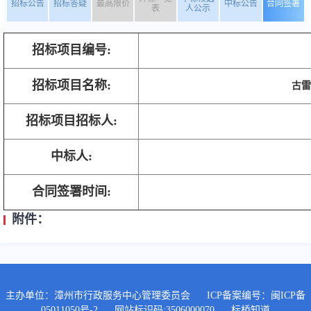
招标公告
招标答疑
最高限价
中标公告
合同签署
表
人公示
招标项目编号:
招标项目名称:
古雷港
招标项目招标人:
中标人:
合同签署时间:
附件：
主办单位：漳州市行政服务中心管理委员会
ICP备案编号：
闽ICP备
05011050号-2
网站标识码:3506000070
标桥知道