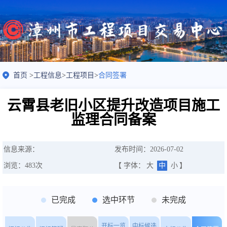
首页
>
工程信息
>
工程项目
>
合同签署
云霄县老旧小区提升改造项目施工
监理合同备案
信息来源：
发布时间：2026-07-02
浏览：
483
次
【 字体：
大
中
小
】
已完成
选中环节
未完成
开标一览
中标候选