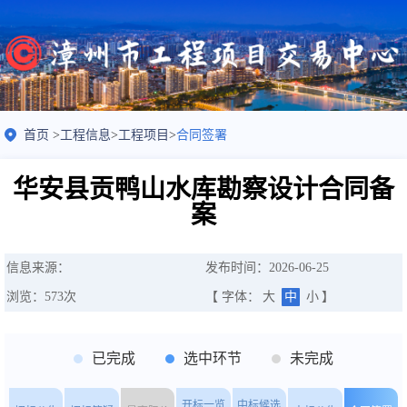
首页
>
工程信息
>
工程项目
>
合同签署
华安县贡鸭山水库勘察设计合同备
案
信息来源：
发布时间：2026-06-25
浏览：
573
次
【 字体：
大
中
小
】
已完成
选中环节
未完成
开标一览
中标候选