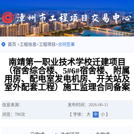
首页
>
工程信息
>
工程项目
>
合同签署
南靖第一职业技术学校迁建项目
（宿舍综合楼、5#6#宿舍楼、附属
用房、配电室发电机房、开关站及
室外配套工程）施工监理合同备案
信息来源：
发布时间：2026-06-11
浏览：
780
次
【 字体：
大
中
小
】