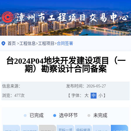
首页
>
工程信息
>
工程项目
>
合同签署
台2024P04地块开发建设项目（一
期）勘察设计合同备案
信息来源：
发布时间：2026-05-27
浏览：
477
次
【 字体：
大
中
小
】
已完成
选中环节
未完成
开标一览
中标候选