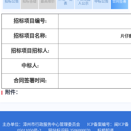
招标公告
招标答疑
最高限价
中标公告
合同签署
表
人公示
招标项目编号:
招标项目名称:
片仔
招标项目招标人:
中标人:
合同签署时间:
附件：
主办单位：漳州市行政服务中心管理委员会
ICP备案编号：
闽ICP备
05011050号-2
网站标识码:3506000070
标桥知道