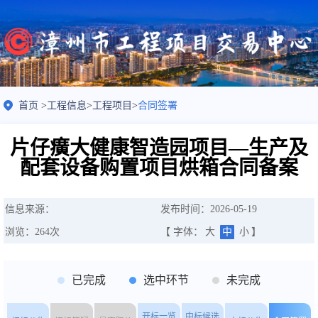
首页
>
工程信息
>
工程项目
>
合同签署
片仔癀大健康智造园项目—生产及
配套设备购置项目烘箱合同备案
信息来源：
发布时间：2026-05-19
浏览：
264
次
【 字体：
大
中
小
】
已完成
选中环节
未完成
开标一览
中标候选