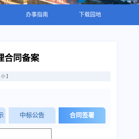
办事指南
下载园地
理合同备案
小
】
示
中标公告
合同签署