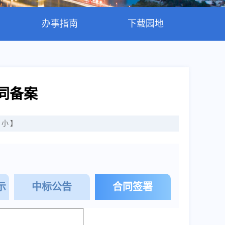
办事指南
下载园地
同备案
小
】
示
中标公告
合同签署