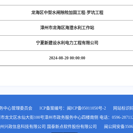
龙海区中型水闸除险加固工程-罗坑工程
漳州市龙海区海澄水利工作站
宁夏新建设水利电力工程有限公司
2024-08-20 00:00:00
务中心管理委员会
ICP备案编号：
闽ICP备05011050号-2
网站标识码:3
文区水仙大街100号漳州市政务服务中心四楼南侧 电话：0596-2871120,05
州兴政信息科技有限公司 国泰新点软件股份有限公司
闽公网安备35060