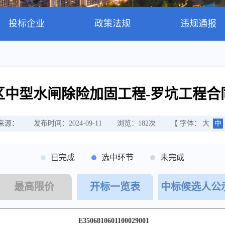
投标企业
政策法规
违规通报
区中型水闸除险加固工程-罗坑工程合
来源：
发布时间：2024-09-11
浏览：
182
次
【 字体：
大
中
已完成
选中环节
未完成
最高限价
开标一览表
中标候选人公
E3506810601100029001