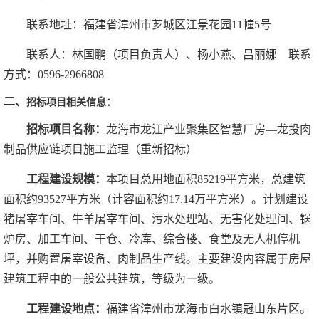
联系地址：福建省漳州市芗城区江景花园
11幢5号
联系人：
林国鹏（项目负责人）、杨小燕、吕丽娜
联系
方式：
0596-2966808
二、
招标项目相关信息：
招标
项目名称：
龙海市龙江产业聚集区智慧厂房
—龙投肉
制品供应链项目施工监理（重新招标）
工程建设规模：
本项目总用地面积
85219平方米，总建筑
面积约93527平方米（计容面积约17.14万平方米）。计划建设
猪屠宰车间、牛羊屠宰车间、污水处理站、无害化处理间、锅
炉房、加工车间、干仓、冷库、综合楼、食堂及无人机停机
坪，并购置屠宰设备、肉制品生产线。
主要建设内容属于房屋
建筑工程中的一般公共建筑，等级为一级。
工程建设地点：
福建省漳州市龙海市白水镇冠山东片区。