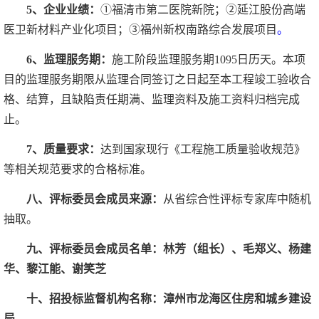
5、企业业绩：
①福清市第二医院新院；②延江股份高端
医卫新材料产业化项目；③福州新权南路综合发展项目
。
6、监理服务期：
施工阶段监理服务期
1095日历天。本项
目的监理服务期限从监理合同签订之日起至本工程竣工验收合
格、结算，且缺陷责任期满、监理资料及施工资料归档完成
止。
7、质量要求：
达到国家现行《工程施工质量验收规范》
等相关规范要求的合格标准。
八、评标委员会成员来源
：
从省综合性评标专家库中随机
抽取
。
九、评标委员会成员名单：
林芳（组长）、毛郑义、杨建
华、黎江能、谢笑芝
十、招投标监督机构名称：漳州市龙海区住房和城乡建设
局