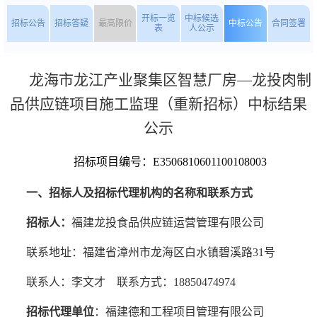
开标一览
中标候选
招标公告
招标答疑
最高限价
中标公告
合同签署
表
人公示
龙海市龙江产业聚集区智慧
厂房
—龙投肉制
品供应链项目施工监理（重新招标）
中标结果
公示
招标项目编号：
E3506810601100108003
一、招标人及招标代理机构的名称和联系方式
招标人：
福建龙投食品供应链运营管理有限公司
联系地址：
福建省漳州市龙海区白水镇碧溪路
31号
联系人
：
李文才
联系
方式
：
18850474974
招标代理单位
：
福建德和工程项目管理有限公司