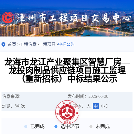
首页
>
工程信息
>
工程项目
>
中标公告
龙海市龙江产业聚集区智慧厂房—
龙投肉制品供应链项目施工监理
（重新招标）中标结果公示
信息来源：
发布时间：2026-06-30
浏览：
841
次
【 字体：
大
中
小
】
已完成
选中环节
未完成