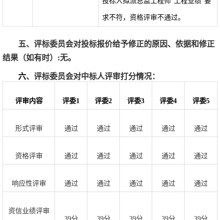
投标人拟派总监工程师
工程业绩
要
"
”
求不符，资格评审不通过。
五、
评标委员会对投标报价给予修正的原因、依据和修正
结果（如有时）
:无。
六
、评标委员会对中标人评审打分情况：
评审内容
评委
1
评委
2
评委
3
评委
4
评委
5
形式评审
通过
通过
通过
通过
通过
资格评审
通过
通过
通过
通过
通过
响应性评审
通过
通过
通过
通过
通过
资信业绩评审
39分
39分
39分
39分
39分