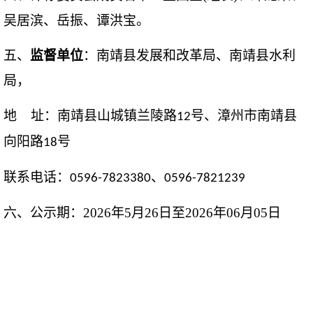
吴居滨
、
岳振
、
谭洪宝
。
五、
监督单位
：
南靖县发展和改革局、南靖县水利
局
，
地
址：
南靖县山城镇兰陵路
号、漳州市南靖县
12
向阳路
号
18
联系电话：
、
0596-7823380
0596-7821239
六、公示期：
2026年
5
月
26
日至
2026年
06
月
05
日