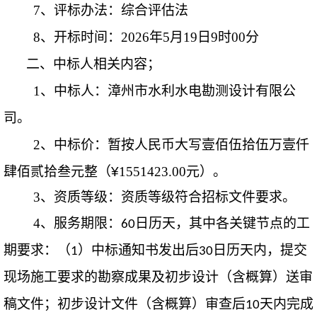
7、评标办法：综合评估法
8、开标时间：2026年
5
月
19
日
9时00分
二、中标人相关内容；
1、中标
人：漳州市水利水电勘测设计有限公
司。
2、中标价：暂按人民币大写壹佰伍拾伍万壹仟
肆佰贰拾叁元整（
¥
1551423.00元）。
3、资质等级：资质等级符合招标文件要求。
4
、服务期限：
日历天，其中各关键节点的工
60
期要求：
（
）中标通知书发出后
日历天内，提交
1
30
现场施工要求的勘察成果及初步设计（含概算）送审
稿文件；初步设计文件（含概算）审查后
天内完成
10