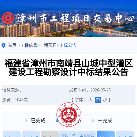
首页
>
工程信息
>
工程项目
>
中标公告
福建省漳州市南靖县山城中型灌区
建设工程勘察设计中标结果公告
信息来源：
发布时间：2026-05-25
浏览：
1048
次
【 字体：
大
中
小
】
已完成
选中环节
未完成
开标一览
中标候选