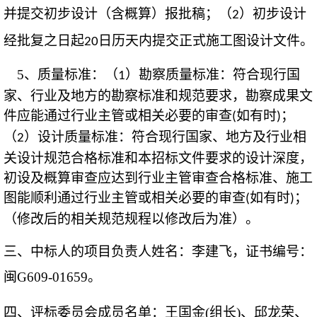
并提交初步设计（含概算）报批稿；（
）初步设计
2
经批复之日起
日历天内提交正式施工图设计文件
。
20
5
、质量标准：
（
）勘察质量标准：符合现行国
1
家、行业及地方的勘察标准和规范要求，勘察成果文
件应能通过行业主管或相关必要的审查
如有时
；
(
)
（
）设计质量标准：符合现行国家、地方及行业相
2
关设计规范合格标准和本招标文件要求的设计深度，
初设及概算审查应达到行业主管审查合格标准、施工
图能顺利通过行业主管或相关必要的审查
如有时
；
(
)
（修改后的相关规范规程以修改后为准）
。
三、中标人的项目负责人姓名：
李建飞
，证书编号：
闽
G609-01659
。
四、评标委员会成员名单：
王国金
(
组长
)
、
邱龙荣
、