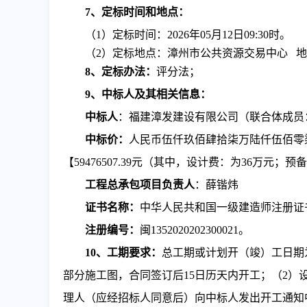
7、定标时间和地
点：
（
1）定标时间：2026年
05
月
12
日
09:30
时
。
（
2）定标地点：
漳州市公共资源交易中心
地
8、
定标办法：
评分
法
；
9
、
中标
人及其相关信息：
中标
人
：福建漳发建设有限公司
（联合体成员
中标价：
人民币伍仟玖佰肆拾柒万陆仟伍佰零
【
59476507.39元（其中，设计费：为36万元；预备
工程总承包项目负责人
：
薛锴炜
证书名称：
中华人民共和国一级建造师注册证
注册编号：
闽
1352020202300021
。
10
、工期
要求
：
总工期或计划开（竣）工日期
部分施工图，合同签订后15日历天内开工；（2）
理人（应经招标人同意后）向中标人发出开工通知中