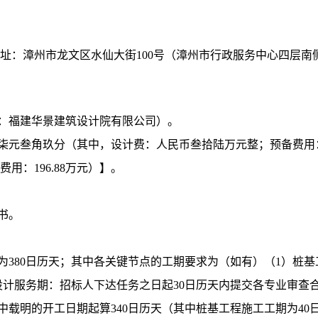
址：
漳州市龙文区水仙大街
100号（漳州市行政服务中心四层南
：福建华景建筑设计院有限公司）
。
柒元叁角玖分（
其中，设计费：人民币叁拾陆万元整；预备费用
费用：196.88万元）】
。
书
。
为
380日历天
；其中各关键节点的工期要求为（如有）
（
1）桩
设计服务期：招标人下达任务之日起30日历天内提交各专业审查
载明的开工日期起算340日历天（其中桩基工程施工工期为40