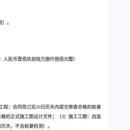
侧）。
：人民币壹佰玖拾陆万捌仟捌佰元整
）
基工程：合同签订后10日历天内提交审查合格的桩基
合格的正式施工图设计文件；（3）施工工期：自监
日历天，不含桩基检测）
。