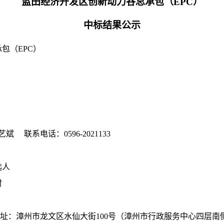
蓝田经济开发区创新动力谷总承包（
EPC）
中标结果公示
承包（
EPC）
艺斌
联系电话：
0596-2021133
选人
时
址：
漳州市龙文区水仙大街
100号（漳州市行政服务中心四层南