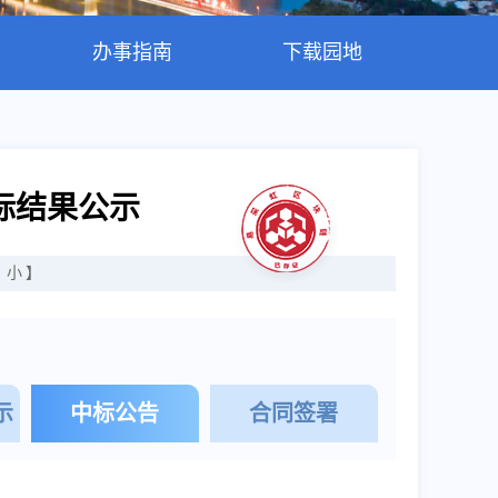
办事指南
下载园地
标结果公示
小
】
示
中标公告
合同签署