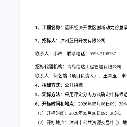
1、工程名称
：
蓝田经济开发区创新动力谷总
2、招标人
：
漳州蓝田开发有限公司
联系人：
小严
联系电话：
0596-2108367
招标代理机构：
青岛信达工程管理有限公司
联系人：
何艺端（项目负责人）、王青玉、李
4、招标方式：
公开招标
5、定标方法
：
采用评定分离方式确定中标候
6、
开标时间
和地点
：
2026年
05
月
06
日
09
：
30
（
1）开标时间：
2026年
05
月
06
日
09
：
30
时
。
（
2）
开标
地点：
漳州市公共资源交易中心
地