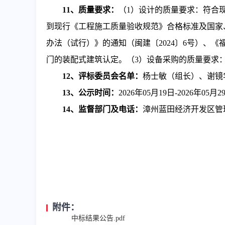
11
、质量要求：
（
1）设计的质量要求：符合
到现行《工程施工质量验收规范》合格标准及国家
办法（试行）》的通知（闽建〔2024〕6号）、《
门的装配式建筑认定。（3）设备采购的质量要求
12
、评标委员会名单：
杨士敏
（组长）、
谢镜
1
3
、公示时间：
2026
年
05
月
19
日
-
2026
年
05
月
2
14
、监督部门及电话：
漳州蓝田经济开发区管
附件：
中标结果公告.pdf