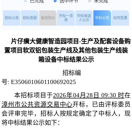
已完成
选中环节
未完成
开标一览
中标候选
招标公告
招标答疑
最高限价
中标公告
合同签署
表
人公示
片仔癀大健康智造园项目
-生产及配套设备购
置项目软双铝包装生产线及其他包装生产线装
箱设备中标
结果
公示
招标编
号:
E3506010601100692025
本招标项目于
2026年0
4
月
28
日
09:
3
0
时
在
漳州市公共资源交易中心
开标，已由评标委员
会评审完毕，招标人按规定确定了中标人，现
将中标结果公示如下：