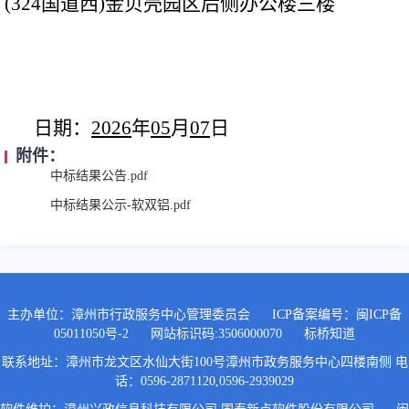
(324国道西)金贝壳园区后侧办公楼三楼
日期：
2026
年
05
月
07
日
附件：
中标结果公告.pdf
中标结果公示-软双铝.pdf
主办单位：漳州市行政服务中心管理委员会
ICP备案编号：
闽ICP备
05011050号-2
网站标识码:3506000070
标桥知道
联系地址：漳州市龙文区水仙大街100号漳州市政务服务中心四楼南侧 电
话：0596-2871120,0596-2939029