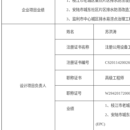
1、
枝江市老城区重点片区排水防涝设
2、
安陆市城东社区片区排水防涝改造工程
企业项目业绩
3、监利市中心城区排水易涝点治理工
姓名
苏洪涛
注册证书名称
注册公用设备
注册证书编号
CS2011420026
职称证书
高级工程师
设计项目负责人
职称证号
W2942017200
1、枝江市老
业绩
2、安陆市城
(EPC)