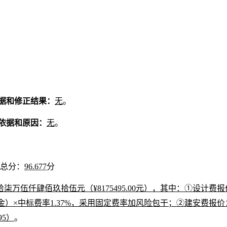
据和修正结果
：
无
。
依据和原因
：
无
。
总分：
96.677
分
拾柒万伍仟肆佰玖拾伍
元（
¥8175495
.00元
）
，
其中：
①设计
费报
）×中标费率1.37%，采用固定费率加风险包干
；
②建安费报价
795）
。