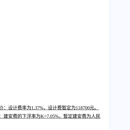
价：设计费率为
1.37%，设计费暂定为118700元。
：建安费的下浮率为K=
7.05
%，暂定建安费为人民