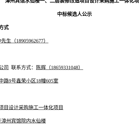
漳州宾馆水仙楼一、二层装修改造项目设计采购施工一体化项
中标候选人公示
方式
钟先生
（
18905962677
）
公司
联系方式
：
陈辉
（
18659331048）
中路
9号鑫荣小区18幢605室
项目设计采购施工一体化项目
号漳州宾馆院内水仙楼