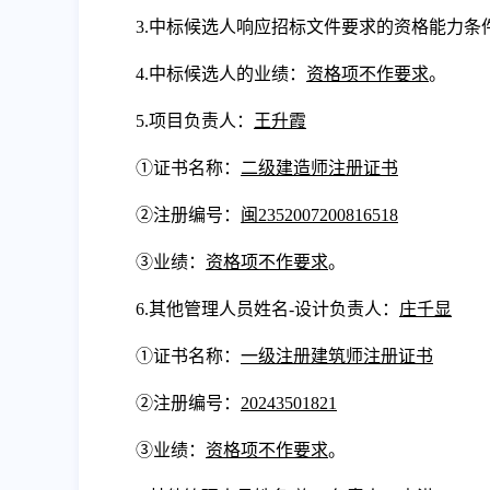
3.中标候选人响应招标文件要求的资格能力条
4.
中标候选人
的
业绩：
资格项不作要求
。
5.项目负责人：
王升霞
①
证书名称：
二
级建造师注册证书
②
注册编号：
闽
2352007200816518
③业绩
：
资格项不作要求
。
6.
其他管理人员姓名
-设计负责人
：
庄千显
①
证书名称：
一级注册建筑师注册证书
②
注册编号：
20243501821
③业绩
：
资格项不作要求
。