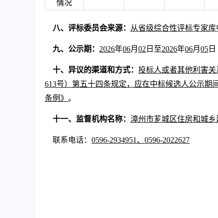
情况
八
、评标委员会来源：
从省级综合性评标专家库
九、
公示期：
2026
年
06
月
02
日至
2026
年
06
月
05
日
十、
异议的渠道和方式
：
投标人或者其他利害关
613号）第五十四条规定，应在中标候选人公示
条例》
。
十一、
监督机构名称
：
漳州市芗城区住房和城乡
联系电话：
0596-2934951、0596-2022627