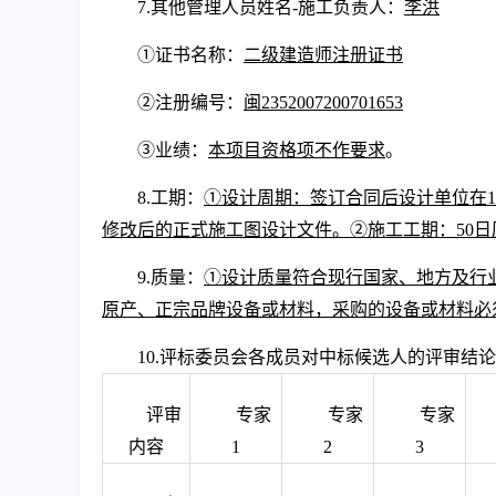
7.
其他管理人员姓名
-施工负责人
：
李洪
①
证书名称：
二
级建造师注册证书
②
注册编号：
闽
2352007200701653
③业绩
：
本项目资格项不作要求
。
8.
工期：
①设计周期：签订合同后设计单位在
修改后的正式施工图设计文件。②施工工期：50
9.
质量：
①设计质量符合现行国家、地方及行
原产、正宗品牌设备或材料，采购的设备或材料必
10.
评标委员会各成员对中标候选人
的
评审结论
评审
专家
专家
专家
内容
1
2
3