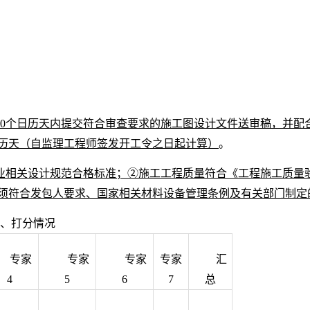
10个日历天内提交符合审查要求的施工图设计文件送审稿，并配
日历天（自监理工程师签发开工令之日起计算）
。
业相关设计规范合格标准；②施工工程质量符合《工程施工质量
须符合发包人要求、国家相关材料设备管理条例及有关部门制定
、打分情况
专家
专家
专家
专家
汇
4
5
6
7
总