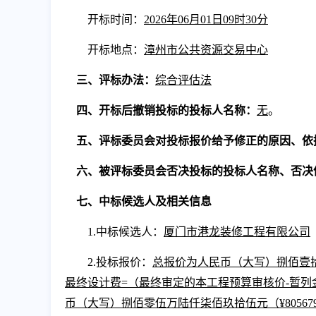
开标时间：
202
6
年
06
月
01
日
09
时
30
分
开标地点：
漳州市公共资源交易中心
三、
评标办法
：
综合评估法
四、
开标后撤销投标的投标人名称
：
无
。
五、
评标委员会对投标报价给予修正的原因、依
六、
被评标委员会否决投标的投标人名称、否决
七
、中标候选人及相关信息
1.
中标候选人：
厦门市港龙装修工程有限公司
2.
投标报价：
总报价
为人民币（大写）
捌佰壹
最终设计费=（最终审定的本工程预算审核价-暂列金
币（大写）
捌佰零伍万陆仟柒佰玖拾伍
元（
¥8056