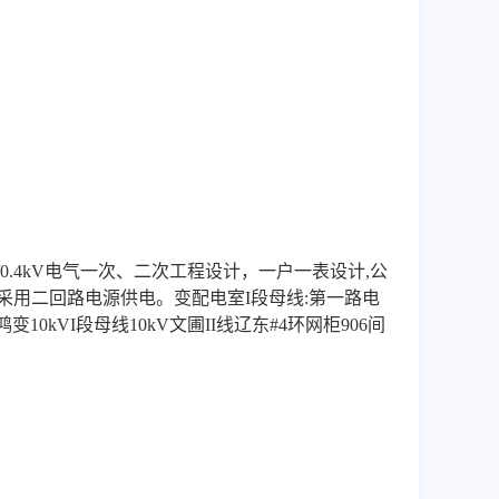
/0.4kV电气一次、二次工程设计，一户一表设计,公
采用二回路电源供电。变配电室I段母线:第一路电
变10kVI段母线10kV文圃II线辽东#4环网柜906间