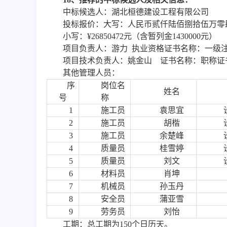
中标候选人：
湖北桓德建设工程有限公司
投标报价：
大写：人民币贰仟陆佰捌拾伍万零
小写：
¥26850472元（含暂列金1430000元）
项目负责人：游力
执业资格证书名称：
一级
项目
技术负责人：
姚金山
证书名称：职称证
其他管理人员
：
序
岗位名
姓名
号
称
1
施工员
袁思宜
2
施工员
胡楷
3
施工员
余楚峰
4
质量员
桂雪婷
5
质量员
刘文
6
材料员
肖坤
7
机械员
孙玉丹
8
安全员
蒲亚雪
9
劳务员
刘怡
工期
：
总工期为
150个日历天。