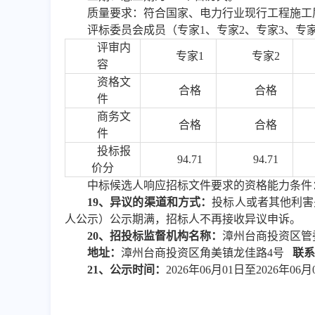
质量要求
：
符合国家、电力行业现行工程施工
评标委员会成员（专家
1、专家2、专家3、
评审内
专家
1
专家
2
容
资格文
合格
合格
件
商务文
合格
合格
件
投标报
94.71
94.71
价分
中标候选人响应招标文件要求的资格能力条件
1
9
、异议的渠道和方式：
投标人或者其他利害
人公示）公示期满，招标人不再接收异议申诉
。
20
、招投标监督机构名称：
漳州台商投资区管
地址：
漳州台商投资区角美镇龙佳路
4号
联系
21
、公示时间：
202
6
年
06
月
01
日至
202
6
年
06
月