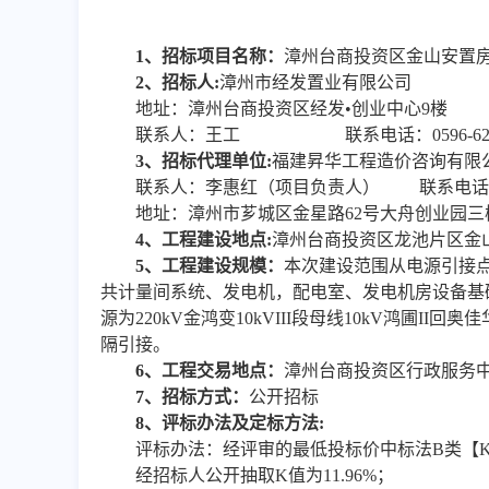
1、
招标项目名称：
漳州台商投资区金山安置
2、
招标人
:
漳州市经发置业有限公司
地址
：
漳州台商投资区经发
•创业中心9楼
联系人
：
王工
联系
电话：
0596-6
3、
招标代理单位
:
福建昇华工程造价咨询有限
联系
人：李惠红（项目负责人）
联系电话
地址：漳州市芗城区金星路
62号大舟创业园
4
、
工程建设地点
:
漳州台商投资区龙池片区金
5
、
工程建设规模：
本次建设范围从电源引接
共计量间系统、发电机，配电室、发电机房设备基础
源为220kV金鸿变10kVIII段母线10kV鸿圃II回
隔引接
。
6
、工程交易地点：
漳州台商投资区行政服务
7
、招标方式
：
公开招标
8
、评标办法及定标方法
:
评标办法：
经评审的最低投标价中标法
B类【K
经
招标人公开抽取
K值
为
11.96
%
；