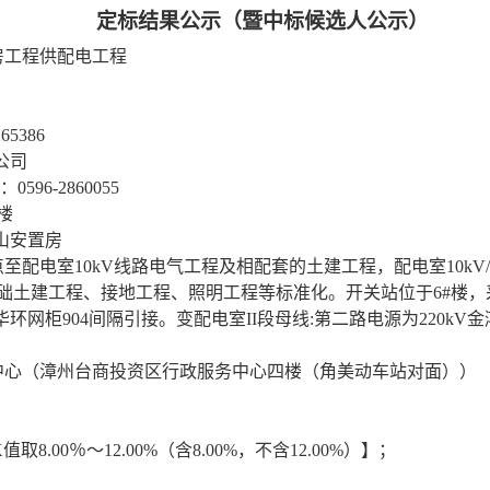
定标结果公示（暨中标候选人公示）
房工程供配电工程
265386
公司
：
0596-2860055
三楼
山安置房
点至配电室
10kV线路电气工程及相配套的土建工程，配电室10kV
土建工程、接地工程、照明工程等标准化。开关站位于6#楼，
奥佳华环网柜904间隔引接。变配电室II段母线:第二路电源为220kV金鸿
中心（漳州台商投资区行政服务中心四楼（角美动车站对面））
值取8.00％～12.00%（含8.00%，不含12.00%）】
；