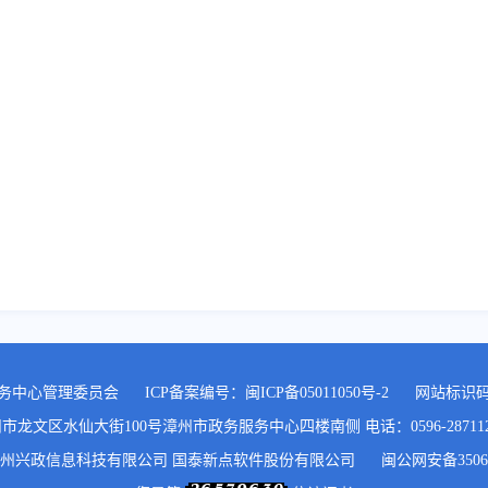
务中心管理委员会
ICP备案编号：
闽ICP备05011050号-2
网站标识码:3
文区水仙大街100号漳州市政务服务中心四楼南侧 电话：0596-2871120,05
州兴政信息科技有限公司 国泰新点软件股份有限公司
闽公网安备35060