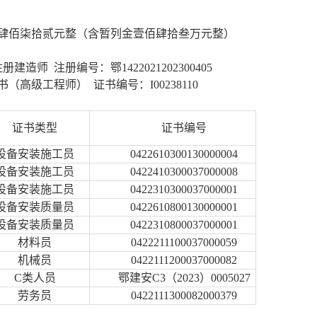
肆佰柒拾贰元整（含暂列金壹佰肆拾叁万元整）
注册建造师
注册编号：
鄂
1422021202300405
书（
高级
工程师）
证书编号：
I00238110
证书类型
证书编号
设备安装
施工员
0422610300130000004
设备安装
施工员
0422410300037000008
设备安装
施工员
0422310300037000001
设备安装
质量员
0422610800130000001
设备安装
质量员
0422310800037000001
材料员
0422211100037000059
机械员
0422111200037000082
C类人
员
鄂建安
C3（2023）0005027
劳务员
0422111300082000379