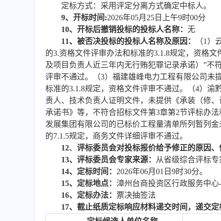
定标方式：采用评定分离方式确定中标人
。
9
、
开标时间
:
202
6
年
05
月
25
日上午
9
时
0
0分
10、
开标后撤销投标的投标人名称
：
无
11、
被否决投标的投标人名称及原因：
（
1
）
的3.资格文件评审办法和标准的3.1.8规定，资格
及项目负责人近三年内无行贿犯罪记录承诺）”不符合
评审不通过。（
3
）福建雄峰电力工程有限公司未
标准的3.1.8规定，资格文件评审不通过。（
4
）渝
责人、技术负责人证明文件，未提供《承装（修、
承诺书》等，不符合招标文件第
3章第2节评标办法和
发展集团有限公司的已标价工程量清单所列暂列金
的7.1.5规定，商务文件详细评审不通过。
12
、
评标委员会对投标报价给予修正的原因、
13、
评标委员会专家来源：
从省级综合评标专
14
、
定标时间：
2026年06月01日9时30分。
15、定标地点：
漳州台商投资区行政服务中心
16、定标办法：
票决抽签法
1
7
、截止纸质定标响应材料递交时间，递交定