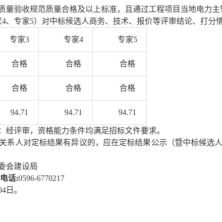
质量验收规范质量合格及以上标准，且通过工程项目当地电力主
专家4、专家5）对中标候选人商务、技术、报价等评审结论、打分
专家
3
专家
4
专家
5
合格
合格
合格
合格
合格
合格
94.71
94.71
94.71
：
经评审，
资格能力条件均满足
招标文件
要求。
关系人对
定
标结果有异议的，应在定标结果公示（暨中标候选
委会建设局
电话
:
0596-6770217
04
日
。