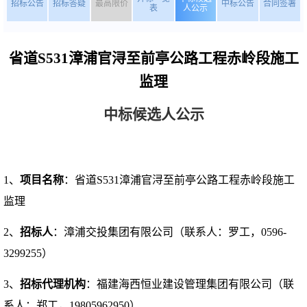
招标公告
招标答疑
最高限价
中标公告
合同签署
表
人公示
省道
S531漳浦官浔至前亭公路工程赤岭段施工
监理
中标候选人公示
1、
项目名称
：
省道
S531漳浦官浔至前亭公路工程赤岭段施工
监理
2、
招标人
：
漳浦交投集团有限公司
（
联系人：
罗工
，
0596-
3299255
）
3、
招标代理机构
：
福建海西恒业建设管理集团有限公司
（
联
系人：
郑工
，
19805962950
）