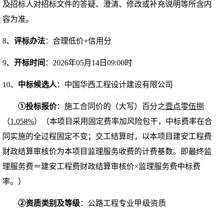
及招标人对招标文件的答疑、澄清、修改或补充说明等所含内
容为准
。
8、
评标办法
：合理低价
+信用分
9、
开标时间
：
2026年0
5
月
14
日
09
:
00时
10、
中标候选人
：
中国华西工程设计建设有限公司
①
投标报价
：
施工合同价的（大写）
百分之
壹点零伍捌
（
1.058
%
）
（
本项目采用固定费率加风险包干
，
中标费率在合
同实施的全过程固定不变；
交
工结算时，以本项目建安工程费
财政结算审核价为本项目监理服务收费的计费基数。即最终监
理服务费＝建安工程费财政结算审核价
×监理服务费中标费
率
。）
②
资质类别及等级
：
公路工程专业
甲
级
资质