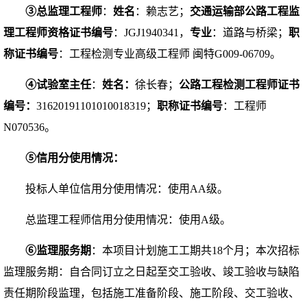
③
总监理工程师
：
姓名
：赖志艺
；
交通运输部公路工程监
理工程师资格证书编号
：
JGJ1940341，
专业
：道路与桥梁；
职
称证书编号
：工程检测专业高级工程师
闽特
G009-06709
。
④
试验室主任
：
姓名
：
徐长春
；
公路工程检测工程师证书
编号
：
31620191101010018319
；
职称证书编号
：工程师
N070536。
⑤
信用分使用情况
：
投标人单位信用分使用情况：使用
AA级。
总监理工程师信用分使用情况：使用
A级。
⑥
监理服务期
：
本项目计划施工工期共
18
个月；本次招标
监理服务期
：
自合同订立之日起至
交工验收、竣工验收与缺陷
责任期阶段监理，包括施工准备阶段、施工阶段、交工验收、