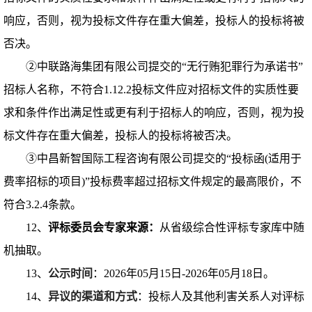
响应，否则，视为投标文件存在重大偏差，投标人的投标将被
否决。
②
中联路海集团有限公司提交的
“无行贿犯罪行为承诺书”
招标人名称，不符合1.12.2投标文件应对招标文件的实质性要
求和条件作出满足性或更有利于招标人的响应，否则，视为投
标文件存在重大偏差，投标人的投标将被否决。
③
中昌新智国际工程咨询有限公司提交的
“投标函(适用于
费率招标的项目)”投标费率超过招标文件规定的最高限价，不
符合3.2.4条款。
12、
评标委员会专家来源：
从省级综合性评标专家库中随
机抽取
。
1
3
、
公示时间
：
2026年0
5
月
15
日
-
2026年0
5
月
18
日。
1
4
、
异议的渠道和方式
：投标人及其他利害关系人对评标