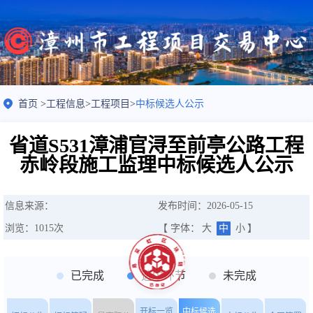
首页
>
工程信息
>
工程项目
>
中标候选人公示
省道S531漳浦官浔至前亭公路工程
赤岭段施工监理中标候选人公示
信息来源：
发布时间：2026-05-15
浏览：
1015
次
【 字体：
大
中
小
】
已完成
选中环节
未完成
开标一览
中标候选