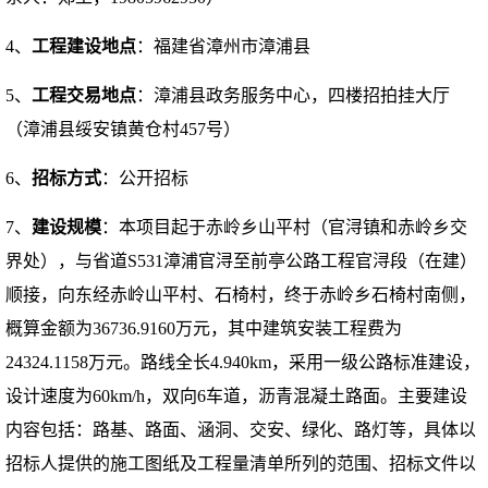
4、
工程建设地点
：
福建省漳州市漳浦县
5、
工程交易地点
：
漳浦县政务服务中心，四楼招拍挂大厅
（漳浦县绥安镇黄仓村
457号）
6、
招标方式
：公开招标
7、
建设规模
：
本项目起于赤岭乡山平村（官浔镇和赤岭乡交
界处），与省道
S531漳浦官浔至前亭公路工程官浔段（在建）
顺接，向东经赤岭山平村、石椅村，终于赤岭乡石椅村南侧
，
概算金额为
36736.9160万元
，
其中建筑安装工程费为
24324.1158万元。路线全长4.940km，采用一级公路标准建设，
设计速度为60km/h，双向6车道，沥青混凝土路面。主要建设
内容包括
：
路基、路面、涵洞、交安、绿化、路灯等，具体以
招标人提供的施工图纸及工程量清单所列的范围、招标文件以