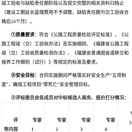
竣工验收与缺陷责任期阶段以及提交完整的相关资料归档止
（建设工期延长
监理费用
不予调整，缺陷责任期为交工验收合
格后
24个月
）
。
⑦
质量要求
：
符合《公路工程质量检验评定标准》、《公
路工程竣（交）工验收办法》及实施细则、《福建省公路工程
竣（交）工验收质量检测办法》、《福建省普通国省道移交和
接养工作细则（试行）》等规定的标准及要求
。
⑧
安全目标：
合同实施期间严格落实好安全生产
“五项制
度”，确保工程项目“零死亡”安全管理目标
。
⑨
评标
委员会各成员对中标候选人商务、报价打分情况：
评
专家
专家
专家
专家
5
审内容
1
2
3
4