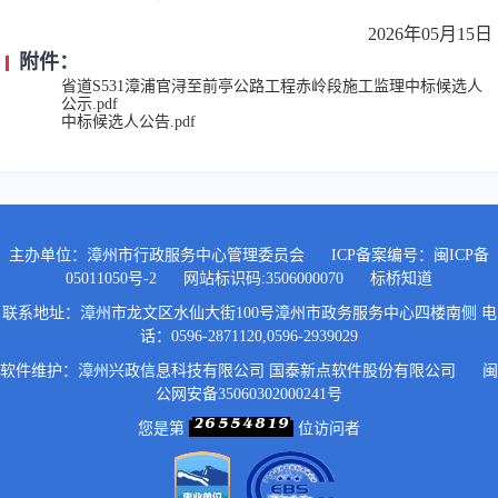
2026年
05
月
15
日
附件：
省道S531漳浦官浔至前亭公路工程赤岭段施工监理中标候选人
公示.pdf
中标候选人公告.pdf
主办单位：漳州市行政服务中心管理委员会
ICP备案编号：
闽ICP备
05011050号-2
网站标识码:3506000070
标桥知道
联系地址：漳州市龙文区水仙大街100号漳州市政务服务中心四楼南侧 电
话：0596-2871120,0596-2939029
软件维护：漳州兴政信息科技有限公司 国泰新点软件股份有限公司
闽
公网安备35060302000241号
您是第
位访问者