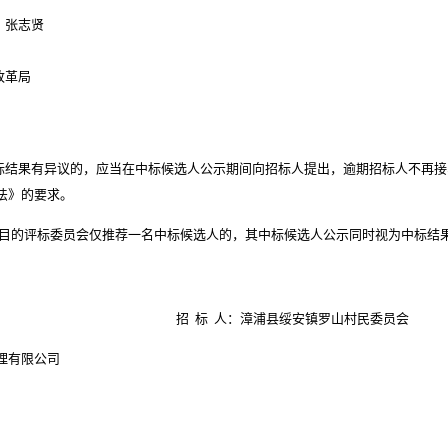
、张志贤
改革局
评标结果有异议的，应当在中标候选人公示期间向招标人提出，逾期招标人不再
法》的要求。
招标项目的评标委员会仅推荐一名中标候选人的，其中标候选人公示同时视为中标
招
标 人：
漳浦县绥安镇罗山村民委员会
理有限公司