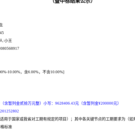
（暨中标结果公示）
生
45
人
:小
王
5080568917
10.00%，含6.00%，不含10.00%]
分
（含暂列金
贰
拾万元整）小写：
9628406.43
元
（含暂列金
¥
2
00000元）
201252802
天（适用于国家或我省对工期有规定的项目）；其中各关键节点的工期要求为（如果
合格标准