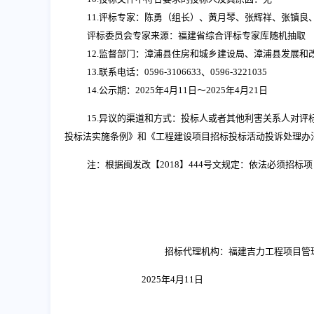
11.评标专家：
陈勇（组长）、黄月琴、张辉祥、张镇良
评标委员会专家来源：福建省综合评标专家库随机抽取
12.监督部门：漳浦县住房和城乡建设局、漳浦县发展和
13.联系电话：0596-3106633、0596-3221035
14.公示期：2025年4月11日～2025年4月21日
15.异议的渠道和方式：投标人或者其他利害关系人对
投标法实施条例》和《工程建设项目招标投标活动投诉处理办
注：根据闽发改【
2018】444号文规定：依法必须
招标代理机构：福建吉力工程项目管
2025年4月11日