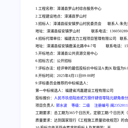
1.工程名称：
漳浦县罗山村综合服务中心
2.工程建设地点：漳浦县罗山村
3.招标人：
漳浦县绥安镇罗山村民委员会
联系人:
朱
先
地址：
漳浦县绥安镇罗山村
联系电话：136050289
4.招标代理单位：福建吉力工程项目管理有限公司
联系
地址：
漳浦县绥安镇鹿溪北路中
4-7号
联系电话：
1
5.开标地点：
漳浦
县公共资源交易中心
6.招标方式：公开招标
7.评标办法：经评审的最低投标价中标法A 类[K 取值为6.00%-
8.开标时间：2025年4月1
1
日
09:
0
0时
9.评标委员会推荐的中标候选人：
第一中标候选人：福建省鸿嘉建设工程有限公司
投标报价：
人民币
玖佰陆拾贰万捌仟肆佰零陆元肆角叁
项目负责人
:
郭水波
等级：二级 注册编号:闽
2352011
工期要求：总工期为
365个日历天，定额工期/个日历
质量要求：达到国家现行《工程施工质量验收规范》的
10.投标文件不符合要求的投标人及其原因：无