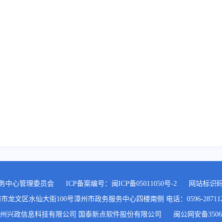
务中心管理委员会
ICP备案编号：
闽ICP备05011050号-2
网站标识码:3
文区水仙大街100号漳州市政务服务中心四楼南侧 电话：0596-2871120,05
州兴政信息科技有限公司 国泰新点软件股份有限公司
闽公网安备35060