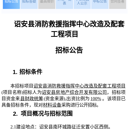
招标公告
招标答疑
最高限价
中标公告
合同签署
表
人公示
诏安县消防救援指挥中心改造及配套
工程项目
招标公告
1. 招标
条件
本招标项目
诏安县消防救援指挥中心改造及配套工程项目
(项目名称)招标人
为
诏安县房地产综合开发有限公司
，招标项
目资金来
县财政统筹
(资金来源),出资比例为
100%
。该项目已
具备招标
条件，现对
材料设备
采购
进行公开招标。
2.
项目概况与招标范围
2.1建设地点：
诏安县南环城路征迁安置小区西侧。