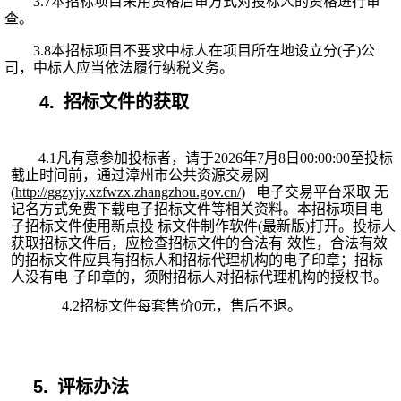
3.
7
本招标项目采用资格后审方式对投标人的资格进行审
查。
3.
8
本招标项目不要求中标人在项目所在地设立分
(子)公
司，中标人应当依法履行纳税义务。
4.
招标文件的获取
4.1凡有意参加投标者，请于202
6
年
7
月
8
日
00:00:00至投标
截止时间前，通
过
漳州市公共资源交易网
(
http://ggzyjy.xzfwzx.zhangzhou.gov.cn/
)
电子交易平台采取
无
记名方式免费下载电子招标文件等相关资料。本招标
项目电
子招标文件使用新点投
标文件制作软件
(最新版)打开。投标人
获取招标文件后，应检查招标文件的合法有
效性，合法有效
的招标文件应具有招标人和招标代理机构的电子印章；招标
人没有电
子印章的，须附招标人对招标代理机构的授权书。
4.2招标文件每套售价0元，售后不退。
5.
评标办法