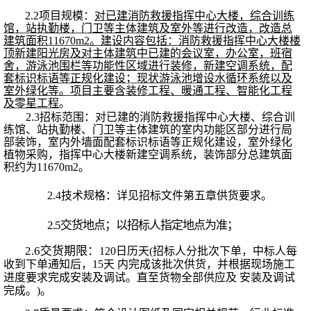
2.2项目规模：
对已建消防救援指挥中心大楼，综合训练
馆，站执勤楼，门卫等主体建筑及室外等进行改造，改造总
建筑面积
11670m2。建设内容包括：消防救援指挥中心大楼楼
顶新建阳光房及对主体建筑中已建的会议室，办公室，班宿
舍，游泳池围栏等功能性区域进行装修，新建空调系统，配
套标识标语等正规化建设；现状游泳池增设水循环系统以及
室外绿化等。项目主要含装修工程、暖通工程、智能化工程
及零星工程
。
2.3招标范围：
对已建的消防救援指挥中心大楼、综合训
练馆、站执勤楼、门卫等主体建筑的室内功能区部分进行局
部装饰，室内外墙面配套标识标语等正规化建设，室外绿化
植物采购，指挥中心大楼新建空调系统，装饰部分总建筑面
积约为
11670m2。
2.
4
技术规格：详见招标文件第五章供货要
求。
2.
5
交货地点；以招标人指定地点为准；
2.
6
交货期限：
1
2
0
日历天
(招标人分批次下单，中标人每
收到下单通知后，15天 内完成该批次供货，并根据现场施工
进度要求完成安装及调试。直至货物全部供应及 安装及调试
完成。)。