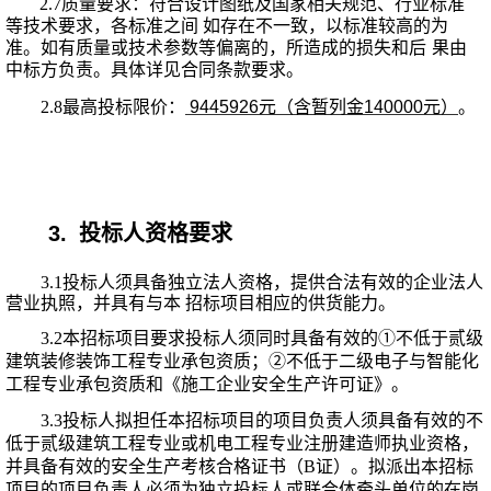
2.
7
质量要求：符合设计图纸及国家相关规范、行
业标准
等技术要求，各标准之间
如存在不一致，以标准较高的为
准。如有质量或技术参数等偏离的，所造成的损失和后
果由
中标方负责。具体详见合同条款要求。
2.
8
最高投标限价：
9445926元（含暂列金140000元）
。
3.
投标人资格要求
3.1
投标人须具备独立法人资格，提
供合法有效的企业法人
营业执照，并具有与本
招标项目相应的供货能力。
3.2
本招标项目要求投标人须
同时
具备有效的
①
不低于贰级
建筑装修装饰工程专业承包资质
；
②不低于二级电子与智能化
工程专业承包资质
和《施工企业安全生产许可证》。
3.3
投标人拟担任本招标项目的项目负责人须具备有效的不
低于贰级建筑工程专业
或机电工程专业
注册建造师执业资格，
并具备有效的安全生产考核合格证书（
B证）。拟派出本招标
项目的项目负责人必须为独立投标人或联合体牵头单位的在岗