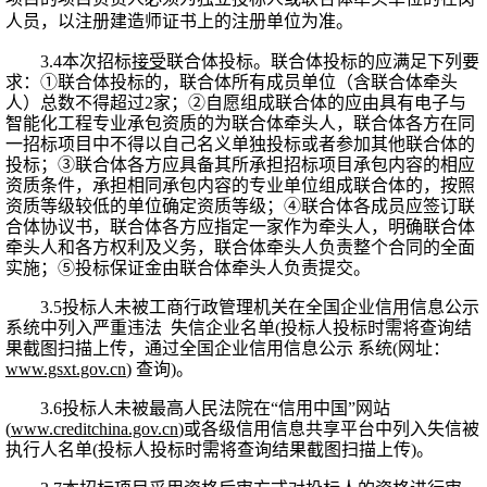
人员，以注册建造师证书上的注册单位为准。
3.
4
本次招标
接受
联合体投标。
联合体投标的应满足下列要
求：
①联合体投标的，联合体所有成员单位（含联合体牵头
人）总数不得超过
2
家；
②自愿组成联合体的应由具有电子与
智能化工程专业承包资质的为联合体牵头人，联合体各方在同
一招标项目中不得以自己名义单独投标或者参加其他联合体的
投标；③联合体各方应具备其所承担招标项目承包内容的相应
资质条件，承担相同承包内容的专业单位组成联合体的，按照
资质等级较低的单位确定资质等级；④联合体各成员应签订联
合体协议书，联合体各方应指定一家作为牵头人，明确联合体
牵头人和各方权利及义务，联合体牵头人负责整个合同的全面
实施；⑤投标保证金由联合体牵头人负责提交。
3.
5
投标人未被工商行政管理机关在全国企业信用信息公示
系统中列入严重违法
失信企业名单
(投标人投标时需将查询结
果截图扫描上传，通过全国企业信用信息公示 系统(网址：
www.gsxt.gov.cn
) 查询)。
3.
6
投标人未被最高人民法院在
“信用中国”网站
(
www.creditchina.gov.cn
)或各级信用信息共享平台中列入失信被
执行人名单(投标人投标时需将查询结果截图扫描上传)。