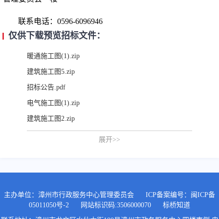
联系电话：
0596
-6096946
仅供下载预览招标文件：
暖通施工图(1).zip
建筑施工图5.zip
招标公告.pdf
电气施工图(1).zip
建筑施工图2.zip
建筑施工图3.zip
展开>>
预算审核成果：诏安县消防救援指挥中心改造及配套工程
26.07.02.zip
招标文件正文.pdf
建筑施工图1.zip
主办单位：漳州市行政服务中心管理委员会
ICP备案编号：
闽ICP备
建筑施工图4.zip
05011050号-2
网站标识码:3506000070
标桥知道