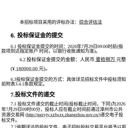
本招标项目采用的评标办法：
综合评估法
6.
投标保
证金的提交
6.1 投标保证金提交的时间：202
6
年
7
月
29
日
09:
0
0时前(指
款项到达指定账户
时间，以银行收账通知为准
)。
投标保证金提交的金额：人民币
壹拾捌万
元整
6.2
(¥
180000.00
元
)。
6.3
投标保证金提交的方式：具体详见招标文件中投标须知
前附表
3.4.1条款规定。
7.投标文件的递交
7.1 投标文件递交的截止时间(投标截止时间，下同)为202
6
年
7
月
29
日
09时
00
分，投标人应在截止时间前通过
漳州市公共
资源交易网
(
http://ggzyjy.xzfwzx.zhangzhou.gov.cn/
)递交电子投
标文件。
7.2逾期送达的投标文件，电子招标投标交易平台将予以拒