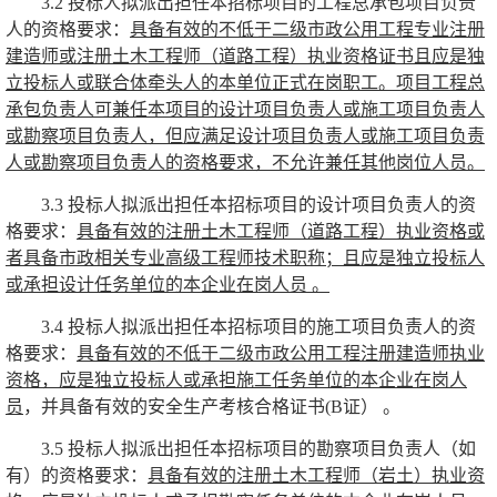
3.2
投标人拟派出担任本招标项目的工程总承包项目负责
人的资格要求：
具备有效的不低于二级市政公用工程专业注册
建造师或注册土木工程师（道路工程）执业资格证书
且应是独
立投标人或联合体牵头人的本单位正式在岗职工。项目工程总
承包负责人可兼任本项目的设计项目负责人或施工项目负责人
或勘察项目负责人，但应满足设计项目负责人或施工项目负责
人或勘察项目负责人的资格要求，不允许兼任其他岗位人员。
3.3
投标人拟派出担任本招标项目的设计项目负责人的资
格要求：
具备有效的注册土木工程师（道路工程）执业资格或
者具备市政相关专业高级工程师技术职称
；且应是独立投标人
或承担设计任务单位的本企业在岗人员
。
3.4
投标人拟派出担任本招标项目的施工项目负责人的资
格要求：
具备有效的不低于二级市政公用工程注册建造师执业
资格
，应是独立投标人或承担施工任务单位的本企业在岗人
员
，并具备有效的安全生产考核合格证书
(B
证）
。
3.5
投标人拟派出担任本招标项目的勘察项目负责人（如
有）的资格要求：
具备有效的注册土木工程师（岩土）执业资