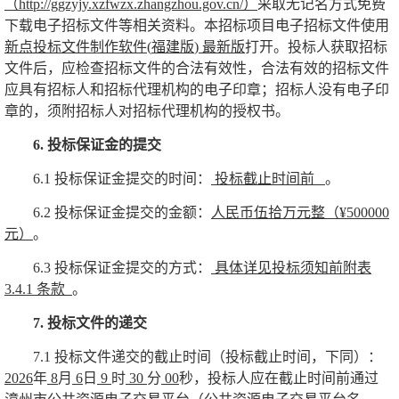
（
http://ggzyjy.xzfwzx.zhangzhou.gov.cn/
）
采取无记名方式免费
下载电子招标文件等相关资料。本招标项目电子招标文件使用
新点投标文件制作软件
(
福建版
)
最新版
打开。投标人获取招标
文件后，应检查招标文件的合法有效性，合法有效的招标文件
应具有招标人和招标代理机构的电子印章；招标人没有电子印
章的，须附招标人对招标代理机构的授权书。
6.
投标保证金的提交
6.1
投标保证金提交的时间：
投标截止时间前
。
6.2
投标保证金提交的金额：
人民币伍拾万元整（
¥500000
元）
。
6.3
投标保证金提交的方式：
具体详见投标须知前附表
3.4.1
条款
。
7.
投标文件的递交
7.1
投标文件递交的截止时间（投标截止时间，下同）：
2026
年
8
月
6
日
9
时
30
分
00
秒，投标人应在截止时间前通过