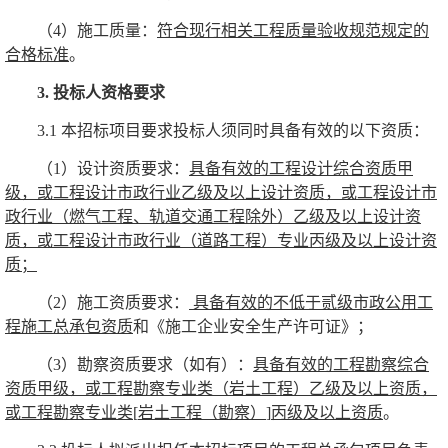
（4）施工质量：
符合现行相关工程质量验收规范规定的
合格标准
。
3.
投标人资格要求
3.1
本招标项目要求投标人须同时具备有效的以下资质：
（1）
设计资质要求：
具备有效的工程设计综合资质甲
级，或工程设计市政行业乙级及以上设计资质，或工程设计市
政行业（燃气工程、轨道交通工程除外）乙级及以上设计资
质，或工程设计市政行业（道路工程）专业丙级及以上设计资
质
；
（2）
施工资质要求：
具备有效的不低于贰级市政公用工
程施工总承包资质
和《施工企业安全生产许可证》；
（3）
勘察资质要求（如有）：
具备有效的
工程勘察综合
资质甲级，或
工程勘察专业类（岩土工程）乙级及以上资质，
或工程勘察专业类
[
岩土工程（勘察）
]
丙级及以上资质
。