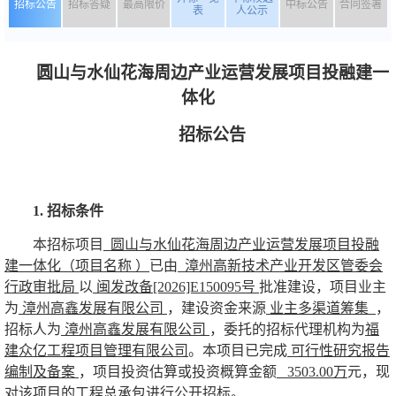
招标公告
招标答疑
最高限价
中标公告
合同签署
表
人公示
圆山与水仙花海周边产业运营发展项目投融建一
体化
招标公告
1.
招标条件
本招标项目
圆山与水仙花海周边产业运营发展项目投融
建一体化（项目名称
）
已由
漳州高新技术产业开发区管委会
行政审批局
以
闽发改备
[2026]E150095
号
批准建设，项目业主
为
漳州高鑫发展有限公司
，建设资金来源
业主多渠道筹集
，
招标人为
漳州高鑫发展有限公司
，委托的招标代理机构为
福
建众亿工程项目管理有限公司
。本项目已完成
可行性研究报告
编制及备案
，项目投资估算或投资概算金额
3503.00
万
元，现
对该项目的工程总承包进行公开招标。