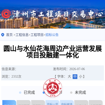
首页
>
工程信息
>
工程项目
>
招标公告
圆山与水仙花海周边产业运营发展
项目投融建一体化
信息来源：
发布时间：2026-07-06
浏览：
2332
次
【 字体：
大
中
小
】
已完成
选中环节
未完成
开标一览
中标候选