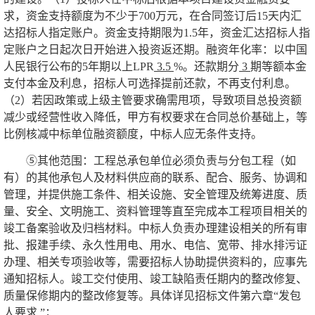
求，资金支持额度为不少于700万元，在合同签订后15天内汇
达招标人指定账户。资金支持期限为1.5年，资金汇达招标人指
定账户之日起次日开始进入投资返还期。融资年化率：以中国
人民银行公布的5年期以上LPR
3.5
%。还款期分
3
期等额本金
支付本金及利息，招标人可选择提前还款，不再支付利息。
（
2
）若因政策或上级主管要求确需甩项，导致项目总投资额
减少或经营性收入降低，甲方有权要求在合同总价基础上，等
比例核减中标单位融资额度，中标人应无条件支持。
⑤其他范围：工程总承包单位必须负责与分包工程（如
有）的其他承包人及材料供应商的联系、配合、服务、协调和
管理，并提供施工条件、相关设施、安全管理及统筹进度、质
量、安全、文明施工、资料管理等直至完成本工程项目相关的
竣工备案验收及归档材料。中标人负责办理建设相关的所有审
批、报建手续、永久性用电、用水、电信、宽带、排水排污证
办理、相关专项验收等，需要招标人协助提供资料的，应事先
通知招标人。竣工交付使用、竣工缺陷责任期内的整改修复、
质量保修期内的整改修复等。
具体详见招标文件第
六章
“
发包
人要求
”
；