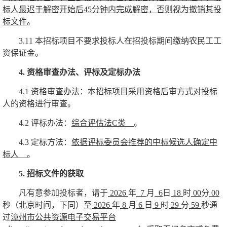
标人最迟于解密开始后45分钟内完成解密，否则视为撤销其投
标文件
。
3.11
本招标项目不要求投标人在招投标期间缴纳农民工工
资保证金。
4.
资格审查办法、评标及定标办法
4.1
资格审查办法：本招标项目采用资格后审方式对投标
人的资格进行审查。
4.2
评标办法：
综合评估法
C
类
。
4.3
定标方法：
依据评标委员会推荐的中标候选人确定中
标人
。
5.
招标文件的获取
凡有意参加投标者，请于
2026
年
7
月
6
日
18
时
00
分
00
秒（北京时间，下同）至
2026
年
8
月
6
日
9
时
29
分
59
秒通
过
漳州市公共资源电子交易平台