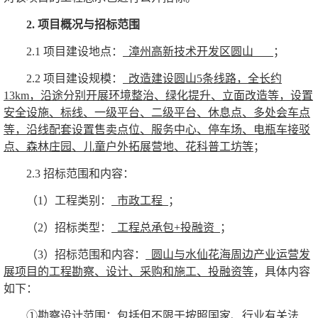
2.
项目概况与招标范围
2.1
项目建设地点：
漳州高新技术开发区圆山
；
2.2
项目建设规模：
改造建设圆山
5
条线路，全长约
13km
，沿途分别开展环境整治、绿化提升、立面改造等，设置
安全设施、标线、一级平台、二级平台、休息点、多处会车点
等，沿线配套设置售卖点位、服务中心、停车场、电瓶车接驳
点、森林庄园、儿童户外拓展营地、花科普工坊等
；
2.3
招标范围和内容：
（
1
）工程类别：
市政工程
；
（
2
）招标类型：
工程总承包
+
投融资
；
（
3
）招标范围和内容：
圆山与水仙花海周边产业运营发
展项目的工程勘察、设计、采购和施工、投融资等
，具体内容
如下：
①勘察设计范围：包括但不限于按照国家、行业有关法