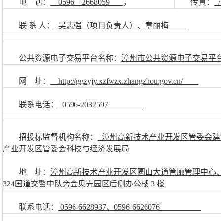
电
话：
0596
—
2668059
，
传真：
联
系
人：
吴志强（项目负责人）、章丽梅
公共资源电子交易平台名称：
漳州市公共资源电子交易平
网
址：
http://ggzyjy.xzfwzx.zhangzhou.gov.cn/
联系电话：
0596-2032597
招投标监督机构名称：
漳州高新技术产业开发区管委会建
产业开发区管委会科技与经济发展局
地
址：
漳州高新技术产业开发区圆山大道管廊管理中心
324
国道交警中队旁金贝壳园区后侧办公楼
3
楼
联系电话：
0596-6628937
、
0596-6626076