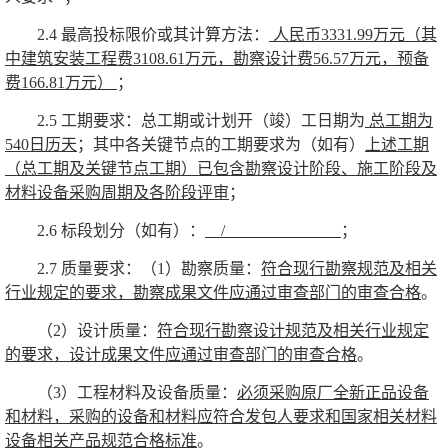
2.4
最高投标限价或其计算方法：
人民币
3331.99
万元（其
中建筑安装工程费
3108.61
万元，勘察设计费
56.57
万元，预备
费
166.81
万元）
；
2.5
工期要求：总工期或计划开（竣）工日期为
总工期为
540
日历天
；其中各关键节点的工期要求为（如有）
上述工期
（总工期及关键节点工期）已包含勘察设计阶段、施工阶段及
材料设备采购周期及各阶段评审
；
2.6
标段划分（如有）：
/
；
2.7
质量要求：
（1）勘察质量：
符合现行勘察规范及相关
行业规定的要求，勘察成果文件应通过审查部门的审查合格
。
（2）设计质量：
符合现行勘察设计规范及相关行业规定
的要求，设计成果文件应通过审查部门的审查合格
。
（3）工程材料及设备质量：
必须采购原厂全新正品设备
和材料，采购的设备和材料应符合发包人要求和国家相关材料
设备相关产品规范合格标准
。