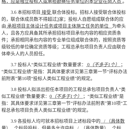
格，
应是独立投标人或承担勘察任务单位的本企业在岗人员
。
3.6
本招标项目
接受
联合体投标。招标人接受联合体投标
的，联合体成员数不得超过
3
家
；投标人自愿组成联合体的应
由
承担项目主体设计任务或项目主体施工任务的单位
为牵头
人，且各方应具备其所承担招标项目承包内容的相应资质条
件；承担相同承包内容的专业单位组成联合体的，按照资质等
级较低的单位确定资质等级
；工程总承包项目负责人应由联合
体牵头人的人员担任。
3.7
投标人
“
类似工程业绩
”
数量要求：
0
（不多于
1
个）
；
“
类似工程业绩
”
是指：其具体要求详见第三章第一节
“
评标办法
前附表
”
第
10
项
“
投标人类似工程业绩
”
的规定。
3.8
投标人拟派出担任本项目的工程总承包项目负责人
“
类
似工程业绩
”
数量要求：
0
（不多于
1
个）
；
“
类似工程业绩
”
是
指：其具体要求详见第三章第一节
“
评标办法前附表
”
第
10
项
“
工
程总承包项目负责人类似工程业绩
”
的规定。
3.9
各投标人均可就本招标项目上述标段中的
/
（具体数
量）
个标段投标，但最多允许中标
/
（具体数量）
个标