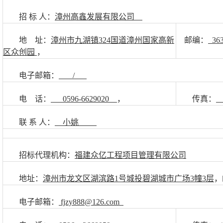
招
标
人：
漳州高鑫发展有限公司
地
址：
漳州市九湖镇
324
国道漳州国家高新
邮编：
363
区众创园
，
电子邮箱：
/
电
话：
0596-6629020
，
传真：
联
系
人：
小姚
招标代理机构：
福建众亿工程项目管理有限公司
地址：
漳州市龙文区湖滨路
1
号城投碧湖城市广场
3
幢
3
层
，
电子邮箱：
fjzy888@126.com