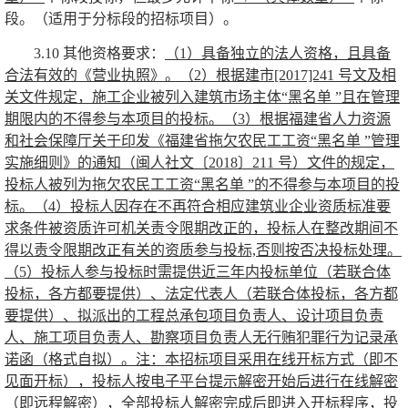
段。（适用于分标段的招标项目）。
3.10
其他资格要求：
（1）具备独立的法人资格，且具备
合法有效的《营业执照》。（2）根据建市[2017]241 号文及相
关文件规定，施工企业被列入建筑市场主体“黑名单 ”且在管理
期限内的不得参与本项目的投标。（3）根据福建省人力资源
和社会保障厅关于印发《福建省拖欠农民工工资“黑名单 ”管理
实施细则》的通知（闽人社文〔2018〕211 号）文件的规定，
投标人被列为拖欠农民工工资“黑名单 ”的不得参与本项目的投
标。（4）投标人因存在不再符合相应建筑业企业资质标准要
求条件被资质许可机关责令限期改正的，投标人在整改期间不
得以责令限期改正有关的资质参与投标,否则按否决投标处理。
（5）投标人参与投标时需提供近三年内投标单位（若联合体
投标，各方都要提供）、法定代表人（若联合体投标，各方都
要提供）、拟派出的工程总承包项目负责人、设计项目负责
人、施工项目负责人、勘察项目负责人无行贿犯罪行为记录承
诺函（格式自拟）。注：本招标项目采用在线开标方式（即不
见面开标），投标人按电子平台提示解密开始后进行在线解密
（即远程解密），全部投标人解密完成后即进入开标程序，投