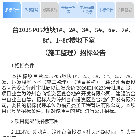
开标一览
中标候选
招标公告
招标答疑
最高限价
中标公告
合同签署
表
人公示
台
2025P05地块1#、2#、3#、5#、6#、7#、
8#、1~8#楼地下室
（施工监理）
招标公告
招标条件
1.
本招标项目
台
2025P05地块1#、2#、3#、5#、6#、7#、
8#、1~8#楼地下室（施工监理）
（项目名称）已由
漳州台商投
资区管委会行政审批局
以
闽发改备
[2026]E140233号
批准建设，
项目业主为
漳州台商投资区鑫合地产开发有限公司
，建设资金
来自
业主自筹
，招标人为
漳州台商投资区鑫合地产开发有限公
司
，
委托的招标代理单位为
福建晏圣工程管理有限公司
。本项
目已具备招标条件，现对
该项目的
监理进行公开招标。
项目概况与招标范围
2.
工程建设地点：
漳州台商投资区社头环路以西、社头中
2.1