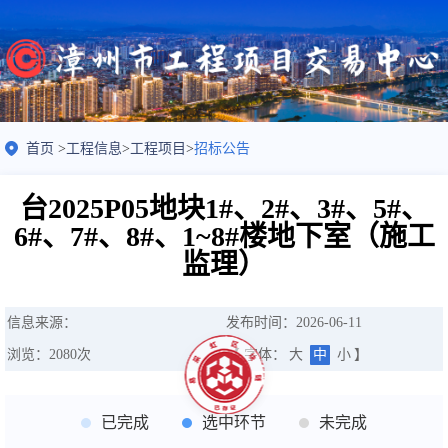
首页
>
工程信息
>
工程项目
>
招标公告
台2025P05地块1#、2#、3#、5#、
6#、7#、8#、1~8#楼地下室（施工
监理）
信息来源：
发布时间：2026-06-11
浏览：
2080
次
【 字体：
大
中
小
】
已完成
选中环节
未完成