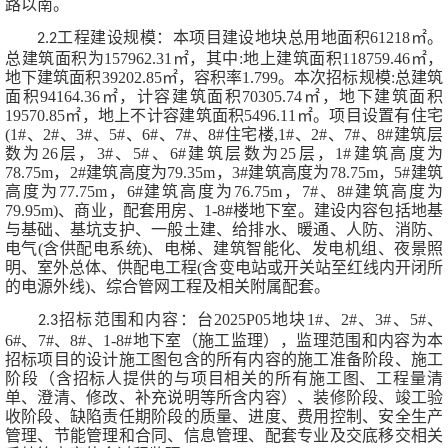
路以南
。
工程建设规模：
本项目建设地块总用地面积
61218㎡。
2.2
总建筑面积为157962.31㎡，其中:地上建筑面积118759.46㎡，
地下建筑面积39202.85㎡，容积率1.799。本次招标规模:总建筑
面积94164.36㎡，计容建筑面积70305.74㎡，地下建筑面积
19570.85㎡，地上不计容建筑面积5496.11㎡。项目设置有住宅
(1#、2#、3#、5#、6#、7#、8#住宅楼,1#、2#、7#、8#建筑层
数为26层，3#、5#、6#建筑层数为25层，1#建筑高度为
78.75m，2#建筑高度为79.35m，3#建筑高度为78.75m，5#建筑
高度为77.75m，6#建筑高度为76.75m，7#、8#建筑高度为
79.95m)、商业，配套用房、1-8#楼地下室。
建设内容包括地基
与基础、基坑支护、一般土建、给排水、暖通、人防、消防、
电气
(含供配电系统)、电梯、建筑智能化、发电机组、夜景照
明、室外总体、供配电工程(含变电站或开关站至红线内开闭所
的电源外线)、综合管网工程及相关附属配套
。
招标范围和内容：
台
2025P05地块1#、2#、3#、5#、
2.3
6#、7#、8#、
1-8#
地下室（施工监理）
，监理范围和内
容为本
招标项目的设计施工图包含的所有内容的施工准备阶段、施工
阶段（含招标人提供的与项目相关的所有施工图、工程量清
单、澄清、修改、补充说明等所含内容）、装修阶段、竣工验
收阶段、缺陷责任期阶段的质量、进度、费用控制、安全生产
管理、节能管理
和合同、信息管理、配套专业及交底移交相关