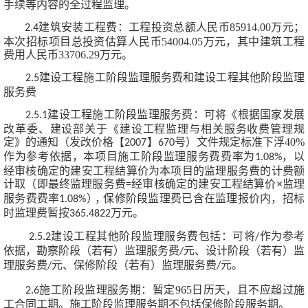
手续等内容的全过程监理。
建筑安装工程费：
工程投资总额人民币
85914.00万元；
2.4
本次招标项目总投资估算人民币54004.05万元，其中建筑工程
费用人民币33706.29万元
。
建设工程施工阶段监理服务费和建设工程其他阶段监理
2.5
服务费
建设工程施工阶段监理服务费：可将《根据国家发展
2.5.1
改革委、建设部关于《建设工程监理与相关服务收费管理规
定》的通知（发改价格【
】
号）文件规定标准
下浮
40%
2007
670
作为
参考依据，本项目施工阶段监理服务费费率为
，
以
1.08%
经审核确定
的建安工程结算价为本项目的监理服务费的计费额
计取（即最终监理服务费
经
审核确定的建安工程结算价
×
监理
=
服务费费率
），
保修阶段监理费已
含在监
理报价内，招标
1.08%
时监理费暂按
万元。
365.4822
建设工程其他阶段监理服务费包括：可将
作为参考
2.5.2
/
依据，勘察阶段（
若有）监理
服务费
元、设计阶段（若有）监
/
理服务费
元、保修阶
段（若有）监理服务费
元。
/
/
施工阶段监理服务期：
暂定
965
日历天，且不应超过施
2.6
工合同工期。施工阶段监理
服务期不包括保修阶段服务期。