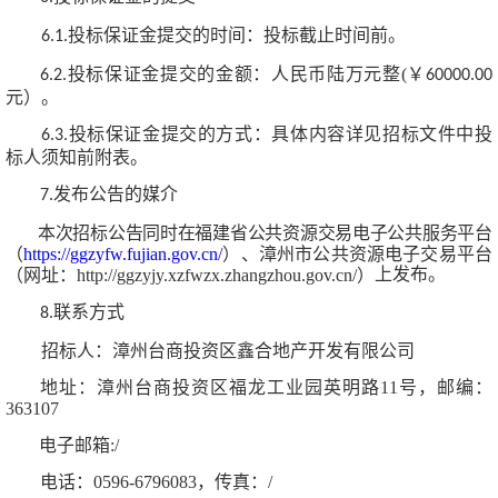
投标保证金提交的时间：投标截止时间前。
6.1.
投标保证金提交的金额：人民币陆万元整
(￥
6.2.
60000.00
元）。
投标保证金提交的方式：具体内容详见
招标文件中投
6.3.
标人须知前附表。
发布公告的媒介
7.
本次招标公告同时在福建省公共资源交易电子公共服务平
台
（
https://ggzyfw.fujian.gov.cn/
）
、
漳州市公共资源电子交易平台
上发布。
（网址：
http://ggzyjy.xzfwzx.zhangzhou.gov.cn/）
联系方式
8.
招标人：
漳州台商投资区鑫合地产开发有限公司
地址：漳州台商投资区福龙工业园英明路
11号，邮编：
363107
电子邮箱
:/
电话：
0596-6796083，传真：/