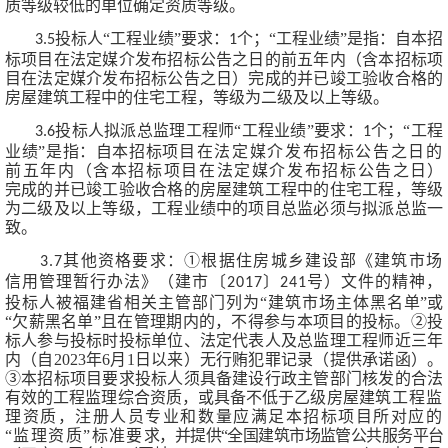
质等级较低的单位确
定资质等级。
投标人
“工程业绩”要求：
个；
“工程业绩”是指：自本招
3.
5
1
标项目在法定媒介发布
招标公告之日的前五年内（含本招标项
目在法定媒介发布招标公告之日）完成的并已竣工
验收合格的
房屋建筑工程中的
住宅工程
，等级为
二级及以上等级
。
投标人拟派总监理工程师
“工程业绩”要求：
个；
“工程
3.
6
1
业绩”是指：自本招标项
目在法定媒介发布招标公告之日的
前五年内（含本招标项目在法定媒介发布招标公告之
日）
完成的并已竣工验收合格的房屋建筑工程中的
住宅工程
，
等级
为
二级及以上等级
，工程业绩
中的项目总监必须与拟派总监一
致。
其他资格要求：
①根据住房城乡建设部《建筑市场
3.
7
信用管理暂行办法》（建市
〔
〕
号）文件的精神，
2017
241
投标人被福建省相关主管部门列为
“建筑市场主体黑名
单
”或
“欠薪黑名单”且在管理期内的，不得参与本项目的投标。②投
标人参与投标时投
标单位、法定代表人及总监理工程师近三年
内
（自
2023年6月1日以来
）
无行贿犯罪记录
（提供承诺函）
。
③本招标项目要求投标人须具备建设行政主管部门核发的合法
有效的工程监理综合资质，或具备不低于
乙
级房屋建
筑工程监
理资质，注册人员专业和数量应满足本招
标项目所对应的
“监理资质”标准要
求，并提供
“全国建筑市场监管公共服务平台