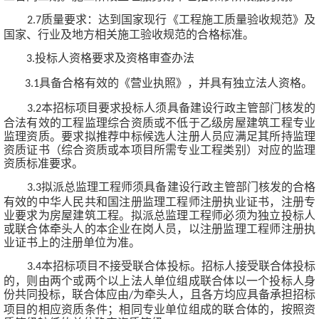
质量要求：达到国家现行《工程施工质量验收规范》及
2.7
国家、行
业及地方相关施工
验收规范的合格标准。
投标人资格要求及资格审查办法
3.
具备合格有效的《营业执照》，并具有独立法人资格。
3.1
本招标项目要求投标人须具备建设行政主管部门核发的
3.2
合法有
效的工程监理综合资
质或不低于
乙
级房屋建筑工程专业
监理资质。要求拟推荐中标候选人注册人员应满足其所
持监理
资质证书（综合资质或本项目所需专业工程类别）
对应的监理
资质标准要求。
拟派总监理工程师须具备建设行政主管部门核发的合格
3.3
有效的中
华人民共和国注册
监理工程师注册执业证书，注册专
业要求为房屋建筑工程。拟派总监理工程师必须为独立投标人
或联合体牵头人的本企业在岗人员，以注册监理工程师注册执
业证书上的注册单位
为准。
本招标项目不接受联合体投标。招标人接受联合体投标
3.4
的，则由两个或两个以上法
人单位组成联合体以一个投标人身
份共同投标，联合体应由
为牵头人，且各
方均应具备承
担招标
/
项目的相应资质条件；相同专业单位组成的联合体的，按照资