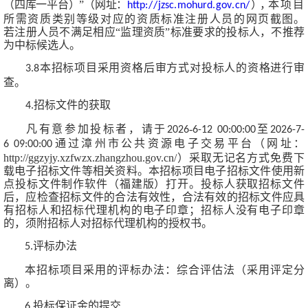
（四
库一平台）
”（网址：
），
本项目
http
://
jzsc
.
mohurd
.
gov
.
cn
/
所需资质类别等级对应的资质标准注册人员的网页截
图。
若注册人员不满足相应
“监理资质”标准要求的投标人，不推
荐
为中标候选人。
本招标项目采用资格后审方式对投标人的资格进行审
3.
8
查。
招标文件的获取
4.
凡有意参加投标者，请于
-
至
202
6
6
-
12
00:00:00
202
6
-
7
-
通过
漳州市公共资源电子交易平台（网址：
6
09:
0
0:00
http://ggzyjy.xzfwzx.zhangzhou.gov.cn/）
采取无记名方式免费下
载电子招标文
件等相关资料。本招标项目电子招标文件使用新
点投标文件制作软件（福建版）打开。投标人获取招标文件
后，应检查招标文件的合法有效性，合法有效的招标文件应具
有招标人和招标代理机构的电子印章；招标人没有电子印章
的，须附招标人对招标代理机构的授权
书。
评标办法
5.
本招标项目采用的评标办法：综合评估法（采用评定分
离）。
投标保证金的提交
6.