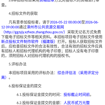
本招标项目采用
资格后审
方式对投标人的资格进行审
3.8
查。
招标文件的获取
4.
凡有意参加投标者，请于
至
202
6
-
0
5
-
22
00
:
0
0:00
2026-0
6
-
通过
漳州市公共资源交易网
12
09:
0
0:00
（
）
采取无记名方式免费
http://ggzyjy.xzfwzx.zhangzhou.gov.cn/
下载电子招标文件等相关资料。本招标项目电子招标文件使用
新点投标文件制作软件（福建版）
打开。投标人获取招标文件
后，应检查招标文件的合法有效性，合法有效的招标文件应具
有招标人和招标代理机构的电子印章；招标人没有电子印章
的，须附招标人对招标代理机构的授权书。
评标办法
5.
本招标项目采用的评标办法：
综合评估法（采用评定分
离）
。
投标保证金的提交
6.
投标保证金提交的时间：
投标截止时间前
。
6.1.
投标保证金提交的金额：
人民币
贰万元整
6.2.