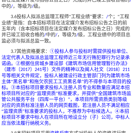
/
中的
，等级为
级。
/
/
投标人拟派总监理工程师“工程业绩”要求：
个；
“工程
3.6
/
业绩”是指：自本招标项目在法定媒介发布招标公告之日的前
五年内（含本招标项目在法定媒介发布招标公告之日）完成的
并已竣工验收合格的
中的
，等级为
级，工程业绩中的项目总
/
/
/
监必须
与
拟派总监一致。
其他资格要求：
①投标人参与投标时需提供投标单位、
3.7
法定代表人及拟派总监理工程师近三年无行贿犯罪行为记录承
诺函。②根据住房城乡建设部《建筑市场信用管理暂行办法》
（建市〔
〕
号）文件的精神以及闽人社文〔
〕
2017
241
2018
211
号等相关文件规定，投标人被建设行政主管部门列为建筑市场
主体“黑名单”和拖欠农民工工资黑名单”的不得参与本项目的投
标。③本招标项目要求投标人注册人员专业和数量应满足本招
标项目所对应的“监理资质”标准要求，并提供“全国建筑市场监
管公共服务平台（四库一平台）”，本项目所需资质类别等级
对应的资质标准注册人员的网页截图，若注册人员不满足相应
“监理资质”标准要求的投标人，不推荐为中标候选人。④
本招
标项目不要求中标人在项目所在地设立分（子）公司，中标人
应当依法履行纳税义务
。