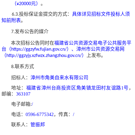
（
元）
。
¥20000
投标保证金提交的方式：
具体详见招标文件投标人须
6.3.
知前附表
。
发布公告的媒介
7.
本次招标公告同时在
福建省公共资源交易电子公共服务平
台（
）
、漳州市公共资源交易网
https://ggzyfw.fujian.gov.cn/
（
）
上发布。
http://ggzyjy.xzfwzx.zhangzhou.gov.cn/
联系方式
8.
招标人：
漳州市角美自来水有限公司
地址：
福建省漳州台商投资区角美镇龙田村友谊路
1号
，
邮编：
363107
电子邮箱
:
/
电话：
0596-6775342
，传真：
/
联系人：
管
振邦