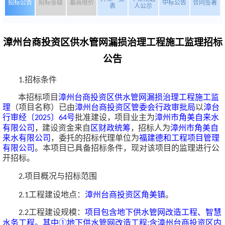
招标公告
招标答疑
最高限价
中标公告
合同签署
表
人公示
漳州台商投资区供水管网漏损治理工程施工监理招标
公告
招标条件
1.
本招标项目
漳州台商投资区供水管网漏损治理工程施工监
理
（项目名称）
已由
漳州台商投资区管委会行政审批局
以
漳台
行审经
〔
〕
号
批
准建
设
，
项
目
业
主
为
漳州市角美自来水
2025
64
有限公司
，
建
设
资
金
来
自
区财政统筹
，
招
标
人
为
漳州市角美自
来水有限公司
，委托的招标代理单位为
福建德和工程项目管理
有限公司
。本项目
已
具
备招
标条件
，
现
对
该
项
目
的
监理进行
公
开
招
标。
项目概况与招标范围
2.
工程建设地点：
漳州台商投资区角美镇
。
2.1
工程建设规模：
项目包含地下供水管网改造工程、智慧
2.2
水务工程。其中
①地下供水管网改造工程:含漳州台商投资区内