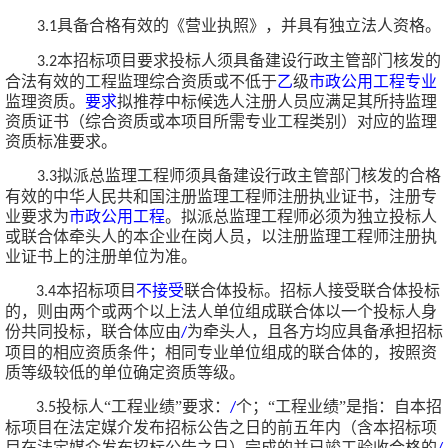
具备合格有效的《营业执照》，并具有独立法人资格。
3.1
本招标项目要求投标人须具备建设行政主管部门核发的
3.2
合法有效的工程监理综合资质或不低于
乙
级
市政公用工程
专业
监理资质。
要求
拟推荐中标候选
人注册人员应满足
其所持监理
资质证书（综合资质或本项目所需专业工程类别）
对应的监理
资质标准要求
。
拟派总监理工程师须具备建设行政主管部门核发的合格
3.3
有效的中华人民共和国注册监理工程师注册执业证书，注册专
业要求为
市政公用工程
。拟派总监理工程师必须为独立投标人
或联合体牵头人的本企业在岗人员，以注册监理工程师注册执
业证书上的注册单位为准。
本招标项目
不接受
联合体投标。招标人接受联合体投标
3.4
的，则由两个或两个以上法人单位组成联合体以一个投标人身
份共同投标，联合体应由
为牵头人，且各方均应具备承担招标
/
项目的相应资质条件；相同专业单位组成的联合体的，按照资
质等级较低的单位确定资质等级。
投标人“工程业绩”要求：
个；
“工程业绩”是指：自本招
3.5
/
标项目在法定媒介发布招标公告之日的前五年内（含本招标项
目在法定媒介发布招标公告之日）完成的并已竣工验收合格的