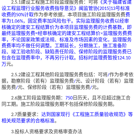
建设工程施工阶段监理服务费：可将
《关于福建省建
2.5.1
设工程监理行业服务收费指导意见》闽监管协
号标准
[2015]13
收费的
计取
作为参考依据，本项目施工阶段监理服务费
费
50
%
率为
，固定费率加风险包干
。
实际监理服务收费以经审
1.06%
核确定的建安工程结算价为本项目监理服务费的计费基数
，
即
最终
监理服务费
经审核确定的建安工程结算价
×监理服务费费
=
率
，不论国家政策或法规、标准及市场因素的变化，监理服务
费费率均不做任何调整。工期延长，分期施工，施工准备阶
段、竣工验收阶段、缺陷责任阶段、保修阶段的监理服务费已
包含在监理费率中，不再另行计取。
招标时监理费暂按
124.10
万
元
。
建设工程其他阶段监理服务费包括：可将
作为参考依
2.5.2
/
据，勘察阶段（若有）
监理服务费
元、
设计阶段
（若有）
监理
/
服务费
元、保修阶段
（若有）
监理服务费
元
。
/
/
施工阶段监理服务期：
日历天，且不应超过施工合
2.6
750
同工期。施工阶段监理服务期不包括保修阶段服务期。
质量要求：
达到国家现行《工程施工质量验收规范》等
2.7
相关规范要求的合格标准
。
投标人资格要求及资格审查办法
3.