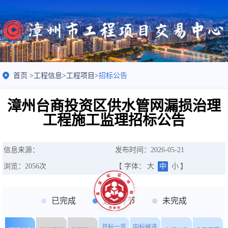
首页
>
工程信息
>
工程项目
>
招标公告
漳州台商投资区供水管网漏损治理
工程施工监理招标公告
信息来源：
发布时间：2026-05-21
浏览：
2056
次
【 字体：
大
中
小
】
已完成
选中环节
未完成
开标一览
中标候选