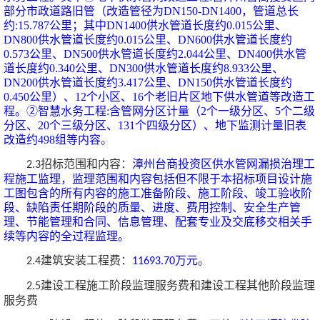
部分市政道路旧管
（
改造管径为
DN150-DN1400，管道总长
约:15.787公里
；
其中
DN1400供水管道长度约0.015公里、
DN800供水管道长度约0.015公里、DN600供水管道长度约
0.573公里、DN500供水管道长度约2.044公里、DN400供水管
道长度约0.340公里、DN300供水管道长度约8.933公里、
DN200供水管道长度约3.417公里、DN150供水管道长度约
0.450公里
）
、
12个小区、16个老旧片区地下供水管道等改造工
程。②智慧水务工程:含管网分区计量
（
2个一级分区、5个二级
分区、20个三级分区、131个四级分区
）
、地下监测计量旧表
改造约
498组等内容
。
招标
范围
和内容
：
漳州台商投资区供水管网漏损治理工
2.3
程施工监理，监理范围和内容包括但不限于
本招标项目设计施
工图包含的所有内容的施工准备阶段、施工阶段、竣工验收阶
段、缺陷责任期阶段的质量、进度、费用控制、安全生产
管
理
、节能管理和合同、信息管理、配套专业及交底移交相关手
续等内容的全过程监理。
建筑安装工程费：
万元
。
2.4
11693.70
建设工程施工阶段监理服务费和建设工程其他阶段监理
2.5
服务费