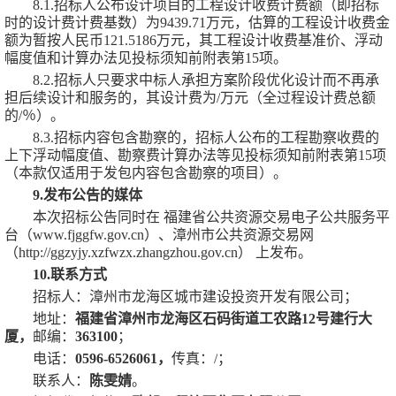
8.1.招标人公布设计项目的工程设计收费计费额（即招标
时的设计费计费基数）为
9439.71万
元，估算的工程设计收费金
额为
暂按人民币
121.5186万
元，其工程设计收费基准价、浮动
幅度值和计算办法见投标须知前附表第
15项。
8.2.招标人只要求中标人承担方案阶段优化设计而不再承
担后续设计和服务的，其设计费为
/
万元（全过程设计费总额
的
/
％）。
8.3.招标内容包含勘察的，招标人公布的工程勘察收费的
上下浮动幅度值、勘察费计算办法等见投标须知前附表第15项
（本款仅适用于发包内容包含勘察的项目）。
9.发布公告的媒体
本次招标公告同时在
福建省公共资源交易电子公共服务平
台（www.fjggfw.gov.cn）、
漳州市公共资源
交易网
（
http://ggzyjy.xzfwzx.zhangzhou.gov.cn
）
上发布。
10.联系方式
招标人：
漳州市龙海区城市建设投资开发有限公司
；
地址：
福建省漳州市龙海区石码街道工农路
12号建行大
厦
，
邮编：
363100
；
电话：
0596-6526061
，
传真：
/
；
联系人：
陈雯婧
。