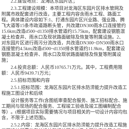
2.2.建设地点：
龙海区东园片区
；
2.3.工程建设规模：
本项目对龙海区东园片区排水管网及
附属市政配套进行改造，主要工程内容含雨水工程、路面工
程。具体建设内容如下
:1、打通东园片区兴业路、强业路、腾
飞大道等15条市政道路断头管，共改建DN300雨水口连接管约
15.6km;改造d500~d1350排水管道约15.75km，配套建设钢筋混
凝土检查井、雨水口及现状路面破除及恢复等附属设施。2、
对东园片区进行雨污分流改造，共改造DN300~DN500雨水口
连接管约4.5km;改造d500~d1350排水管道约11.9km，配套建设
钢筋混凝土检查井、雨水口及现状路面破除及恢复等附属设
施
；
2.4.投资总额：人民币
10765.71
万元。其中，工程费用限
额：人民币
9439.71
万元；
2.5.招标范围和内容
2.5.1.招标范围：
龙海区东园片区排水防涝能力提升改造工
程施工图设计和后续
设计服务等工作
(含图纸审查配合服务、施工招标配合、施
工期间与现场的配合服务、工程竣工验收及竣工图编制配合
等）。(根据项目实际需要情况与项目相关的一切设计内容均包
含，不限于上述范围)
。
2.5.2.内容：
龙海区东园片区排水防涝能力提升改造工程施