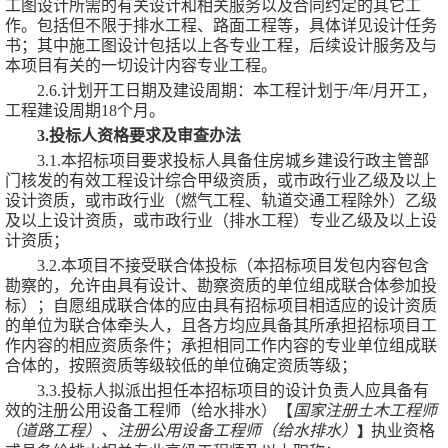
工图设计所需的有关设计和相关服务以及合同约定的其它工
作。包括但不限于排水工程、路面工程等，具体详见设计任务
书
；其中施工图设计包括
以上各专业工程，后续设计服务及与
本项目有关的一切设计内容
专业工程。
2.6.计划开工日期及建设周期：本工程计划于
/
年
/
月开工，
工程建设周期
18个
月。
3.投标人资格要求及审查办法
3.1.本招标项目要求投标人具备
住房城乡建设行政主管部
门核发的有效工程设计综合甲级资质，或市政行业乙级及以上
设计资质，或市政行业（燃气工程、轨道交通工程除外）乙级
及以上设计资质，或市政行业（排水工程）专业乙级及以上设
计
资质；
3.2.本项目
不接受
联合体投标（本招标项目发包内容包含
勘察的，允许由具有设计、勘察资质的单位组成联合体参加投
标）；自愿组成联合体的应由具有招标项目相适应的设计资质
的单位为联合体牵头人，且各方均应具备其所承担招标项目工
作内容的相应资质条件；承担相同工作内容的专业单位组成联
合体的，按照资质等级较低的单位确定资质等级；
3.3.投标人拟派出担任本招标项目的设计负责人应具备有
效的
注册公用设备工程师（给水排水）
【
国家注册土木工程师
（道路工程）、注册公用设备工程师（给水排水）
执业资格
】