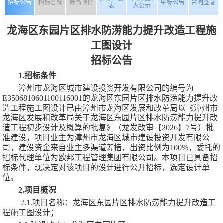
招标公告
招标答疑
最高限价
中标公告
合同签署
表
人公示
龙海区东园片区排水防涝能力提升改造工程施
工图设计
招标公告
1.招标条件
漳州市龙海区城市建设投资开发有限公司
的编号为
E3506810601100116001
的
龙海区东园片区排水防涝能力提升改
造工程施工图设计
已由
漳州市龙海区发展和改革局
以
《漳州市
龙海区发展和改革局关于龙海区东园片区排水防涝能力提升改
造工程初步设计及概算的批复》（龙发改审【
2026】7号）
批
准建设，项目业主为
漳州市龙海区城市建设投资开发有限公
司
，建设资金来自
业主多渠道筹措
，出资比例为
100%
，委托的
招标代理单位为
欧邦工程管理集团有限公司
。本项目已具备招
标条件，现决定对该项目的
设计
进行公开招标，选定设计单
位。
2.项目概况
2.1.项目名称：
龙海区东园片区排水防涝能力提升改造工
程施工图设计
；