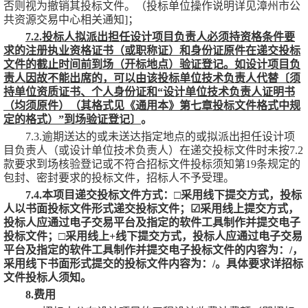
否则视为撤销其投标文件。（投标单位操作说明详见漳州市公
共资源交易中心相关通知]
；
7.2.投标人拟派出担任设计项目负责人必须持资格条件要
求的注册执业资格证书（或职称证）和身份证原件在递交投标
文件的截止时间前到场（开标地点）验证登记。如设计项目负
责人因故不能出席的，可以由该投标单位技术负责人代替〔须
持单位资质证书、个人身份证和“设计单位技术负责人证明书
（均须原件）（其格式见《通用本》第七章投标文件格式中规
定的格式）”到场验证登记〕
。
7.3.逾期送达的或未送达指定地点的或拟派出担任设计项
目负责人（或设计单位技术负责人）在递交投标文件时未按7.2
款要求到场核验登记或不符合招标文件投标须知第19条规定的
包封、密封要求的投标文件，招标人不予受理。
7.4.本项目递交投标文件方式：
□
采用线下提交方式，投标
人以书面投标文件形式递交投标文件；
☑
采用线上提交方式，
投标人应通过电子交易平台及指定的软件工具制作并提交电子
投标文件；
□
采用线上
+线下提交方式，投标人应通过电子交易
平台及指定的软件工具制作并提交电子投标文件的内容为：
/
，
采用线下书面形式提交的投标文件内容为：
/
。具体要求详招标
文件投标人须知。
8.费用