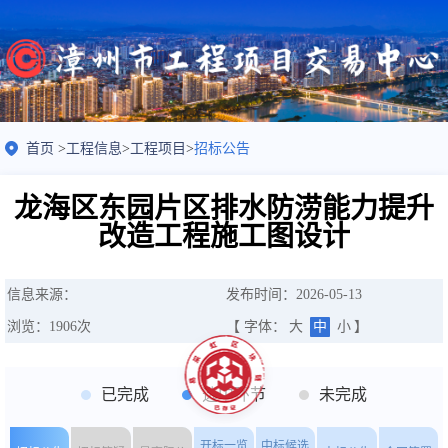
首页
>
工程信息
>
工程项目
>
招标公告
龙海区东园片区排水防涝能力提升
改造工程施工图设计
信息来源：
发布时间：2026-05-13
浏览：
1906
次
【 字体：
大
中
小
】
已完成
选中环节
未完成
开标一览
中标候选