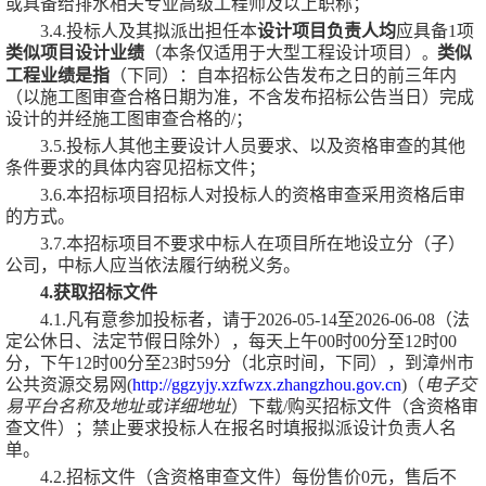
或具备
给排水相关
专业高级工程师及以上职称；
3.4.投标人及其拟派出担任本
设计项目负责人均
应具备
1项
类似项目设计业绩
（本条仅适用于大型工程设计项目）
类似
。
工程业绩是指
（下同）：自本招标公告发布之日的前三年内
（以施工图审查合格日期为准，不含发布招标公告当日）完成
设计的并经施工图审查合格的
/
；
3.5.投标人其他主要设计人员要求、以及资格审查的其他
条件要求的具体内容见招标文件；
3.6.本招标项目招标人对投标人的资格审查采用资格后审
的方式。
3.7.本招标项目不要求中标人在项目所在地设立分（子）
公司，中标人应当依法履行纳税义务。
4.获取招标文件
4.1.凡有意参加投标者，请于
2026-05-14
至
2026-06-08
（法
定公休日、法定节假日除外），每天上午
00
时
00
分至
12
时
00
分，下午
12
时
00
分至
23
时
59
分（北京时间，下同），到
漳州市
公共资源交易网
(
http://ggzyjy.xzfwzx.zhangzhou.gov.cn
)
（
电子交
易平台名称及地址或详细地址
）下载
/购买招标文件（含资格审
查文件）；禁止要求投标人在报名时填报拟派设计负责人名
单。
4.2.招标文件（含资格审查文件）每份售价
0
元，售后不