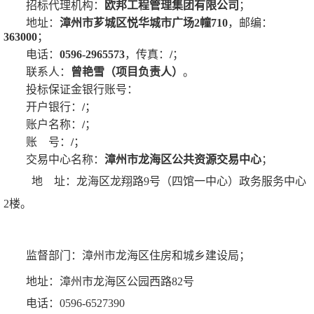
招标代理机构：
欧邦工程管理集团有限公司
；
地址：
漳州市芗城区悦华城市广场
2幢710
，邮编：
363000
；
电话：
0596-2965573
，传真：
/
；
联系人：
曾艳雪（项目负责人）
。
投标保证金银行账号：
开户银行：
/
；
账户名称：
/
；
账
号：
/
；
交易中心名称：
漳州市龙海区公共资源交易中心
；
地 址：
龙海区龙翔路
9号（四馆一中心）政务服务中心
2楼
。
监督部门：
漳州市龙海区住房和城乡建设局
；
地址：
漳州市龙海区公园西路
82号
电话：
0596-6527390